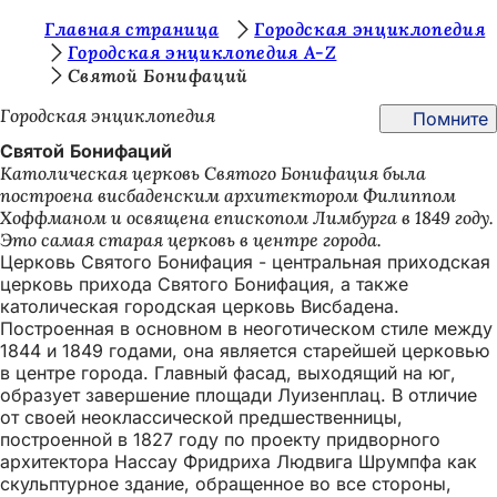
В
Главная страница
Городская энциклопедия
Перейти к содержимому
Городская энциклопедия A-Z
ы
Святой Бонифаций
з
Городская энциклопедия
Помните
д
Святой Бонифаций
е
Католическая церковь Святого Бонифация была
построена висбаденским архитектором Филиппом
с
Хоффманом и освящена епископом Лимбурга в 1849 году.
ь
Это самая старая церковь в центре города.
Церковь Святого Бонифация - центральная приходская
:
церковь прихода Святого Бонифация, а также
католическая городская церковь Висбадена.
Построенная в основном в неоготическом стиле между
1844 и 1849 годами, она является старейшей церковью
в центре города. Главный фасад, выходящий на юг,
образует завершение площади Луизенплац. В отличие
от своей неоклассической предшественницы,
построенной в 1827 году по проекту придворного
архитектора Нассау Фридриха Людвига Шрумпфа как
скульптурное здание, обращенное во все стороны,