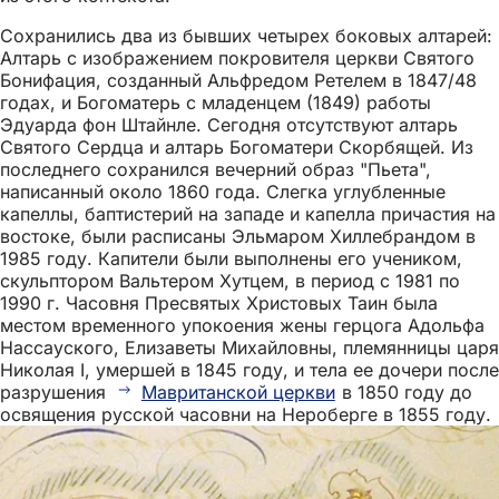
Сохранились два из бывших четырех боковых алтарей:
Алтарь с изображением покровителя церкви Святого
Бонифация, созданный Альфредом Ретелем в 1847/48
годах, и Богоматерь с младенцем (1849) работы
Эдуарда фон Штайнле. Сегодня отсутствуют алтарь
Святого Сердца и алтарь Богоматери Скорбящей. Из
последнего сохранился вечерний образ "Пьета",
написанный около 1860 года. Слегка углубленные
капеллы, баптистерий на западе и капелла причастия на
востоке, были расписаны Эльмаром Хиллебрандом в
1985 году. Капители были выполнены его учеником,
скульптором Вальтером Хутцем, в период с 1981 по
1990 г. Часовня Пресвятых Христовых Таин была
местом временного упокоения жены герцога Адольфа
Нассауского, Елизаветы Михайловны, племянницы царя
Николая I, умершей в 1845 году, и тела ее дочери после
разрушения
Мавританской церкви
в 1850 году до
освящения русской часовни на Нероберге в 1855 году.