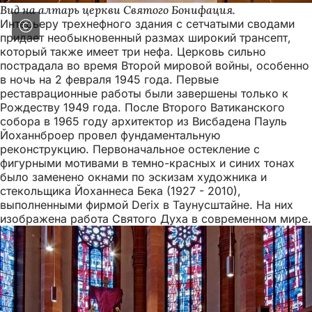
Вид на алтарь церкви Святого Бонифация.
Интерьеру трехнефного здания с сетчатыми сводами
придает необыкновенный размах широкий трансепт,
который также имеет три нефа. Церковь сильно
пострадала во время Второй мировой войны, особенно
в ночь на 2 февраля 1945 года. Первые
реставрационные работы были завершены только к
Рождеству 1949 года. После Второго Ватиканского
собора в 1965 году архитектор из Висбадена Пауль
Йоханнброер провел фундаментальную
реконструкцию. Первоначальное остекление с
фигурными мотивами в темно-красных и синих тонах
было заменено окнами по эскизам художника и
стекольщика Йоханнеса Бека (1927 - 2010),
выполненными фирмой Derix в Таунусштайне. На них
изображена работа Святого Духа в современном мире.