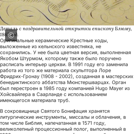
Деталь с поздравительной открытки епископу Блюму,
1867 год.
Оригинальные керамические Крестные ходы,
выложенные из кельнского известняка, не
сохранились. У нее была цветная версия, выполненная
Якобом Штурмом, которому также было поручено
расписать интерьер церкви. В 1991 году его заменила
работа из того же материала скульптора Лоре
Фридрих-Гронау (1908 - 2002), созданная в мастерских
бенедиктинского аббатства Мюнстершварцах. Орган
был перестроен в 1985 году компанией Hugo Mayer из
Хойсвайлера в Саарланде с использованием
имеющегося материала труб.
В сокровищнице Святого Бонифация хранятся
литургические инструменты, миссалы и облачения, в
том числе Библия, напечатанная в 1571 году,
великолепный процессионный полог, выполненный в