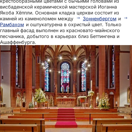
крестообразными цветами с бычьими головами из
висбаденской керамической мастерской Иоганна
Якоба Хёппли. Основная кладка церкви состоит из
камней из каменоломен между
Зонненбергом
и
Рамбахом
и оштукатурена в охристый цвет. Только
главный фасад выполнен из красновато-майнского
песчаника, добытого в карьерах близ Беттингена и
Ашаффенбурга.