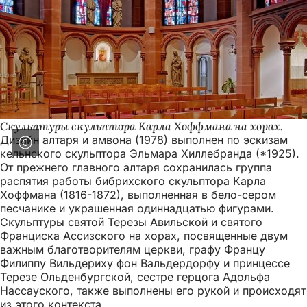
Скульптуры скульптора Карла Хоффмана на хорах.
Дизайн алтаря и амвона (1978) выполнен по эскизам
кельнского скульптора Эльмара Хиллебранда (*1925).
От прежнего главного алтаря сохранилась группа
распятия работы бибрихского скульптора Карла
Хоффмана (1816-1872), выполненная в бело-сером
песчанике и украшенная одиннадцатью фигурами.
Скульптуры святой Терезы Авильской и святого
Франциска Ассизского на хорах, посвященные двум
важным благотворителям церкви, графу Францу
Филиппу Вильдериху фон Вальдердорфу и принцессе
Терезе Ольденбургской, сестре герцога Адольфа
Нассауского, также выполнены его рукой и происходят
из этого контекста.