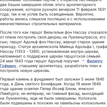
две башни завершали облик этого архитектурного
сооружения, которое рухнуло вечером 11 февраля 1831
года, так и не успев быть освященным. Вероятно,
работы велись слишком поспешно и с использованием
некачественных строительных материалов.
После того как герцог Вильгельм фон Нассау отказался
от плана построить свой дворец на Луизенштрассе, его
сын, герцог Адольф фон Нассау, вернул старое здание
приходу. Статуя архиепископа Майнца Адольфа I, графа
Нассау (1353 - 1390), установленная внутри церкви,
напоминает о поддержке церкви герцогской семьей.
24 мая 1843 года герцог Адольф поручил
Филиппу
Гофману
, старшему архитектору, разработать план и
построить новую церковь.
Первый камень в фундамент был заложен 5 июня 1845
года, в День святого Бонифация. Когда 19 июня 1849
года здание освятил Петер Йозеф Блюм, епископ
Лимбурга, ни интерьер, ни главный фасад, выходящий
на Луизенплац, еще не были завершены. Колокола
были подвешены в похожих на павильоны колокольнях