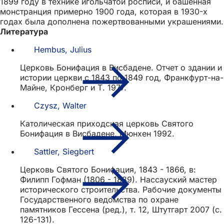
1899 году в технике игольчатой росписи, и башенная
монстранция примерно 1900 года, которая в 1930-х
годах была дополнена пожертвованными украшениями.
Литература
Hembus, Julius
Церковь Бонифация в Висбадене. Отчет о здании и
истории церкви с 1843 по 1849 год, Франкфурт-на-
Майне, Кронберг и Т. 1977.
Czysz, Walter
Католическая приходская церковь Святого
Бонифация в Висбадене, Мюнхен 1992.
Sattler, Siegbert
Церковь Святого Бонифация, 1843 - 1866, в:
Филипп Гофман (1806 - 1889). Нассауский мастер
исторического строительства. Рабочие документы
Государственного ведомства по охране
памятников Гессена (ред.), т. 12, Штутгарт 2007 (с.
126-131).