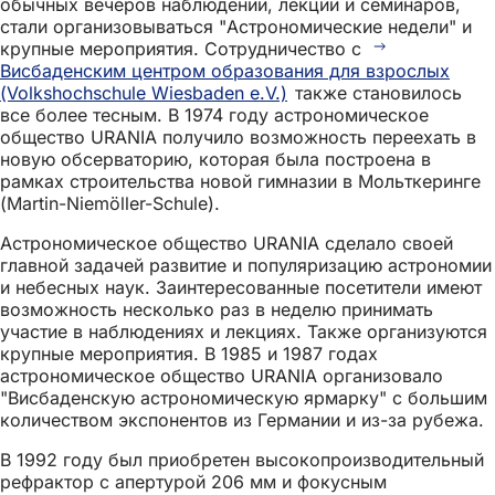
обычных вечеров наблюдений, лекций и семинаров,
стали организовываться "Астрономические недели" и
крупные мероприятия. Сотрудничество с
Висбаденским центром образования для взрослых
(Volkshochschule Wiesbaden e.V.)
также становилось
все более тесным. В 1974 году астрономическое
общество URANIA получило возможность переехать в
новую обсерваторию, которая была построена в
рамках строительства новой гимназии в Мольткеринге
(Martin-Niemöller-Schule).
Астрономическое общество URANIA сделало своей
главной задачей развитие и популяризацию астрономии
и небесных наук. Заинтересованные посетители имеют
возможность несколько раз в неделю принимать
участие в наблюдениях и лекциях. Также организуются
крупные мероприятия. В 1985 и 1987 годах
астрономическое общество URANIA организовало
"Висбаденскую астрономическую ярмарку" с большим
количеством экспонентов из Германии и из-за рубежа.
В 1992 году был приобретен высокопроизводительный
рефрактор с апертурой 206 мм и фокусным