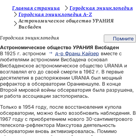
В
Главная страница
Городская энциклопедия
Перейти к содержимому
Городская энциклопедия A-Z
ы
Астрономическое общество УРАНИЯ
Висбаден
з
д
Городская энциклопедия
Помните
е
Астрономическое общество УРАНИЯ Висбаден
В 1925 г. астроном
д-р Франц Кайзер
вместе с
с
любителями астрономии Висбадена основал
ь
Висбаденское астрономическое общество URANIA и
возглавлял его до своей смерти в 1962 г. В первые
:
десятилетия в распоряжении URANIA был мощный
рефрактор в обсерватории Ораниеншуле. В конце
Второй мировой войны обсерватория была разрушена,
и работа ассоциации застопорилась.
Только в 1954 году, после восстановления купола
обсерватории, можно было возобновить наблюдения. В
1967 году с приобретением нового 30-сантиметрового
телескопа-рефлектора Максутова деятельность
обсерватории вновь активизировалась. Помимо