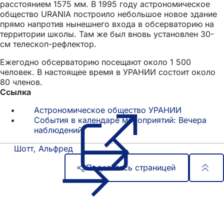
расстоянием 1575 мм. В 1995 году астрономическое
общество URANIA построило небольшое новое здание
прямо напротив нынешнего входа в обсерваторию на
территории школы. Там же был вновь установлен 30-
см телескоп-рефлектор.
Ежегодно обсерваторию посещают около 1 500
человек. В настоящее время в УРАНИИ состоит около
80 членов.
Ссылка
Астрономическое общество УРАНИИ
(Открывае
События в календаре мероприятий: Вечера
в
наблюдений
новой
вкладке)
Шотт, Альфред
Поделитесь страницей
Область
Быстрый доступ
ног
Все услуги
Календарь событий