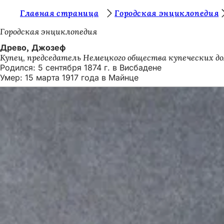
В
Главная страница
Городская энциклопедия
Перейти к содержимому
ы
Городская энциклопедия
з
Древо, Джозеф
Купец, председатель Немецкого общества купеческих д
д
Родился: 5 сентября 1874 г. в Висбадене
е
Умер: 15 марта 1917 года в Майнце
с
ь
: