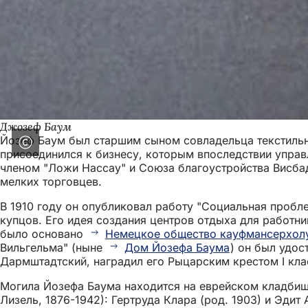
Джозеф Баум
Йозеф Баум был старшим сыном совладельца текстиль
присоединился к бизнесу, которым впоследствии управ
членом "Ложи Нассау" и Союза благоустройства Висба
мелких торговцев.
В 1910 году он опубликовал работу "Социальная пробле
купцов. Его идея создания центров отдыха для работн
было основано
Немецкое общество кауфмансерхол
Вильгельма" (ныне
Дом Йозефа Баума
) он был удос
Дармштадтский, наградил его Рыцарским крестом I кла
Могила Йозефа Баума находится на еврейском кладбище
Лизель, 1876-1942): Гертруда Клара (род. 1903) и Эдит