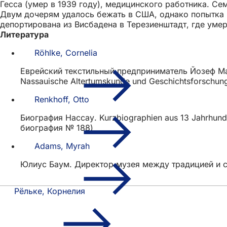
Гесса (умер в 1939 году), медицинского работника. С
Двум дочерям удалось бежать в США, однако попытка ма
депортирована из Висбадена в Терезиенштадт, где умер
Литература
Röhlke, Cornelia
Еврейский текстильный предприниматель Йозеф Майер
Nassauische Altertumskunde und Geschichtsforschung
Renkhoff, Otto
Биография Нассау. Kurzbiographien aus 13 Jahrhunde
биография № 188)
Adams, Myrah
Юлиус Баум. Директор музея между традицией и 
Рёльке, Корнелия