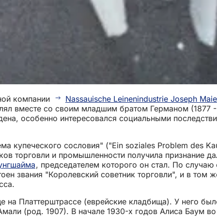
ной компании
Nassauische Leinenindustrie Joseph Mai
лял вместе со своим младшим братом Германом (1877 -
дена, особенно интересовался социальными последстви
ма купеческого сословия" ("Ein soziales Problem des 
иков торговли и промышленности получила признание да
унгшайма
, председателем которого он стал. По случаю
тоен звания "Королевский советник торговли", и в том ж
сса.
 на Платтерштрассе (еврейские кладбища). У него был
 Амали (род. 1907). В начале 1930-х годов Алиса Баум 