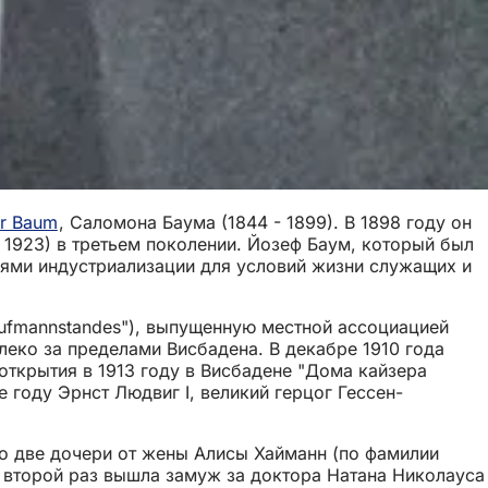
er Baum
, Саломона Баума (1844 - 1899). В 1898 году он
 1923) в третьем поколении. Йозеф Баум, который был
ями индустриализации для условий жизни служащих и
Kaufmannstandes"), выпущенную местной ассоциацией
леко за пределами Висбадена. В декабре 1910 года
 открытия в 1913 году в Висбадене "Дома кайзера
е году Эрнст Людвиг I, великий герцог Гессен-
о две дочери от жены Алисы Хайманн (по фамилии
во второй раз вышла замуж за доктора Натана Николауса