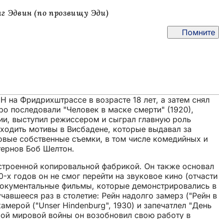
иг Эдвин (по прозвищу Эди)
Помните
 на Фридрихштрассе в возрасте 18 лет, а затем снял
ро последовали "Человек в маске смерти" (1920),
арии, выступил режиссером и сыграл главную роль
аходить мотивы в Висбадене, которые выдавал за
овые собственные съемки, в том числе комедийных и
тернов Боб Шелтон.
строенной копировальной фабрикой. Он также основал
х годов он не смог перейти на звуковое кино (отчасти
документальные фильмы, которые демонстрировались в
чавшееся раз в столетие: Рейн надолго замерз ("Рейн в
мерой ("Unser Hindenburg", 1930) и запечатлел "День
орой мировой войны он возобновил свою работу в