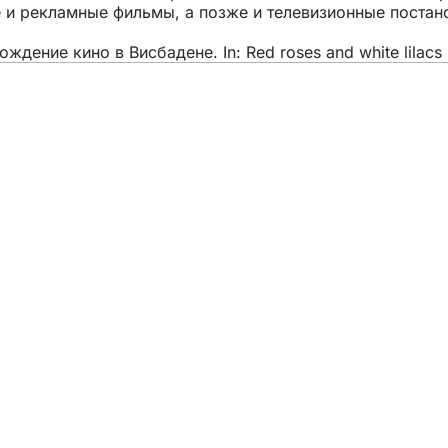
 и рекламные фильмы, а позже и телевизионные постан
ение кино в Висбадене. In: Red roses and white lilacs [
тий
фис
ты данных
зования
оступности