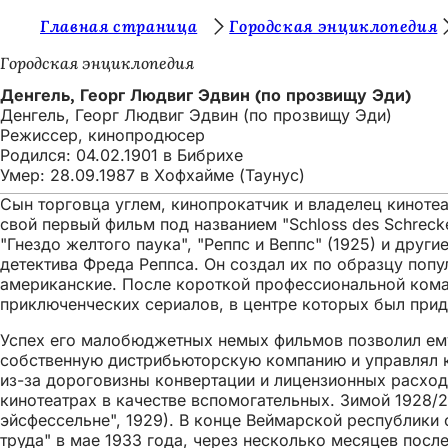
В
Главная страница
Городская энциклопедия
Перейти к содержимому
ы
Городская энциклопедия
з
Денгель, Георг Людвиг Эдвин (по прозвищу Эди)
Денгель, Георг Людвиг Эдвин (по прозвищу Эди)
д
Режиссер, кинопродюсер
е
Родился: 04.02.1901 в Бибрихе
Умер: 28.09.1987 в Хофхайме (Таунус)
с
Сын торговца углем, кинопрокатчик и владелец киноте
ь
свой первый фильм под названием "Schloss des Schreck
:
"Гнездо желтого паука", "Реппс и Веппс" (1925) и дру
детектива Фреда Реппса. Он создал их по образцу поп
американские. После короткой профессиональной коман
приключенческих сериалов, в центре которых был при
Успех его малобюджетных немых фильмов позволил ему
собственную дистрибьюторскую компанию и управлял ки
из-за дороговизны конвертации и лицензионных расхо
кинотеатрах в качестве вспомогательных. Зимой 1928/29
эйсфессельне", 1929). В конце Веймарской республики 
труда" в мае 1933 года, через несколько месяцев посл