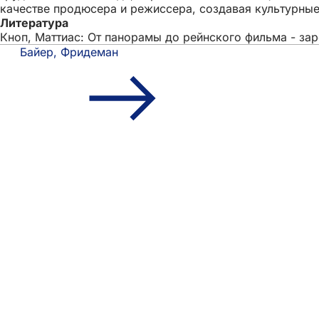
качестве продюсера и режиссера, создавая культурные
Литература
Кноп, Маттиас: От панорамы до рейнского фильма - зарожд
Байер, Фридеман
Область
Быстрый доступ
ног
Все услуги
Календарь собы
Гражданский о
Отзывы о сайте
Юридические вопросы
Настройки защи
Условия исполь
Декларация о д