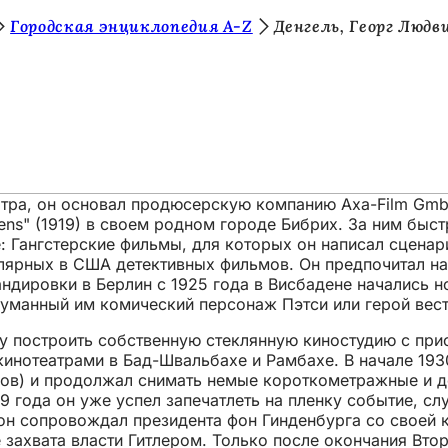
Городская энциклопедия A-Z
Денгель, Георг Людв
атра, он основал продюсерскую компанию Axa-Film GmbH
ens" (1919) в своем родном городе Бибрих. За ним быст
гие: Гангстерские фильмы, для которых он написал сцен
улярных в США детективных фильмов. Он предпочитал н
дировки в Берлин с 1925 года в Висбадене начались н
думанный им комический персонаж Пэтси или герой вес
 построить собственную стеклянную киностудию с при
нотеатрами в Бад-Швальбахе и Рамбахе. В начале 1930-
дов) и продолжал снимать немые короткометражные и 
 года он уже успел запечатлеть на пленку событие, слу
он сопровождал президента фон Гинденбурга со своей ка
е захвата власти Гитлером. Только после окончания Вт