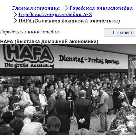
В
Главная страница
Городская энциклопедия
Перейти к содержимому
Городская энциклопедия A-Z
ы
HAFA (Выставка домашней экономики)
з
Городская энциклопедия
Помните
д
HAFA (Выставка домашней экономики)
е
с
ь
: