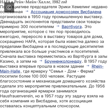
HAFA в Рейн-Майн-Халле, 1982 год
По инициативе председателя Эрики Хемелинг недавно
основанная
Ассоциация домохозяек Висбадена
организовала в 1950 году промышленную выставку.
Двенадцать экспонентов представили свои товары
примерно 300 посетителям
Вартбурга
. Это
мероприятие, которое с тех пор проводилось
ежегодно, переросло в выставку товаров для дома,
сокращенно HAFA, которая была известна далеко за
пределами Висбадена и в последующие десятилетия
привлекала все больше участников и посетителей.
Сначала выставка переместилась из Вартбурга в залы
Казино, а затем на
Брунненколоннаду
. В 1957 году
выставка впервые прошла в новом здании
Rhein-
Main-Halle
, где ярмарку "Семья - Дом - Ферма"
посетили более 100 000 человек. Растущее
благосостояние и механизация домашнего хозяйства
сделали это мероприятие привлекательным. До 1956
года организацией ярмарки занимался
Hausfrauenverein, но в 1957 году эту задачу взяла на
себя компания из Висбадена, хотя ассоциация
оставалась концептуальным спонсором.