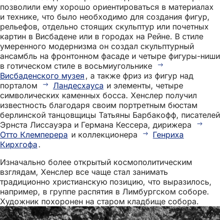
позволили ему хорошо ориентироваться в материалах
и технике, что было необходимо для создания фигур,
рельефов, отдельно стоящих скульптур или почетных
картин в Висбадене или в городах на Рейне. В стиле
умеренного модернизма он создал скульптурный
ансамбль на фронтонном фасаде и четыре фигуры-ниши
в готическом стиле в восьмиугольнике
Висбаденского музея
, а также фриз из фигур над
порталом
Ландесхауса
и элементы, четыре
символических каменных босса. Хенслер получил
известность благодаря своим портретным бюстам
берлинской танцовщицы Татьяны Барбакофф, писателей
Эрнста Лиссауэра и Германа Кессера, дирижера
Отто Клемперера
и коллекционера
Генриха
Кирхгофа
.
Изначально более открытый космополитическим
взглядам, Хенслер все чаще стал занимать
традиционно христианскую позицию, что выразилось,
например, в группе распятия в Лимбургском соборе.
Художник похоронен на старом кладбище собора.