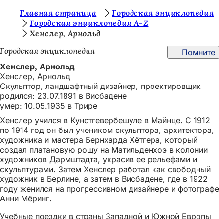
В
Главная страница
Городская энциклопедия
Перейти к содержимому
Городская энциклопедия A-Z
ы
Хенслер, Арнольд
з
Городская энциклопедия
Помните
д
Хенслер, Арнольд
е
Хенслер, Арнольд
Скульптор, ландшафтный дизайнер, проектировщик
с
родился: 23.07.1891 в Висбадене
ь
умер: 10.05.1935 в Трире
:
Хенслер учился в Кунстгевербешуле в Майнце. С 1912
по 1914 год он был учеником скульптора, архитектора,
художника и мастера Бернхарда Хётгера, который
создал платановую рощу на Матильденхоэ в колонии
художников Дармштадта, украсив ее рельефами и
скульптурами. Затем Хенслер работал как свободный
художник в Берлине, а затем в Висбадене, где в 1922
году женился на прогрессивном дизайнере и фотографе
Анни Мёринг.
Учебные поездки в страны Западной и Южной Европы