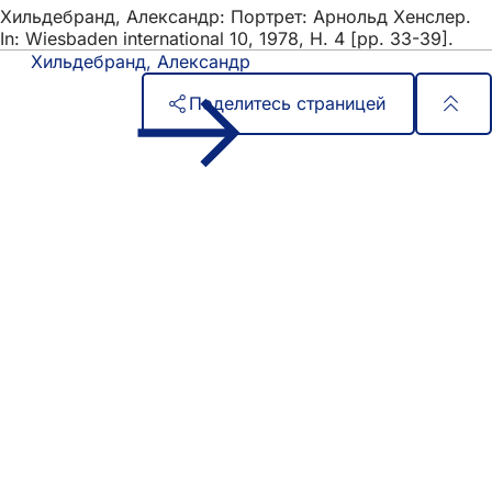
Хильдебранд, Александр: Портрет: Арнольд Хенслер.
In: Wiesbaden international 10, 1978, H. 4 [pp. 33-39].
Хильдебранд, Александр
Поделитесь страницей
Область
Быстрый доступ
ног
Все услуги
Календарь событий
Гражданский офис
Отзывы о сайте
Юридические вопросы
Настройки защиты данных
Условия использования
Декларация о доступности