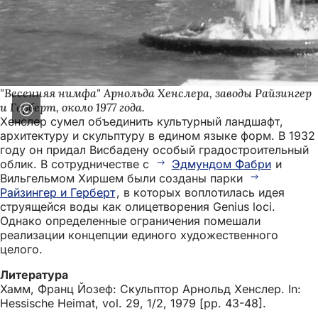
"Весенняя нимфа" Арнольда Хенслера, заводы Райзингер
и Герберт, около 1977 года.
Хенслер сумел объединить культурный ландшафт,
архитектуру и скульптуру в едином языке форм. В 1932
году он придал Висбадену особый градостроительный
облик. В сотрудничестве с
Эдмундом Фабри
и
Вильгельмом Хиршем были созданы парки
Райзингер и Герберт
, в которых воплотилась идея
струящейся воды как олицетворения Genius loci.
Однако определенные ограничения помешали
реализации концепции единого художественного
целого.
Литература
Хамм, Франц Йозеф: Скульптор Арнольд Хенслер. In:
Hessische Heimat, vol. 29, 1/2, 1979 [pp. 43-48].