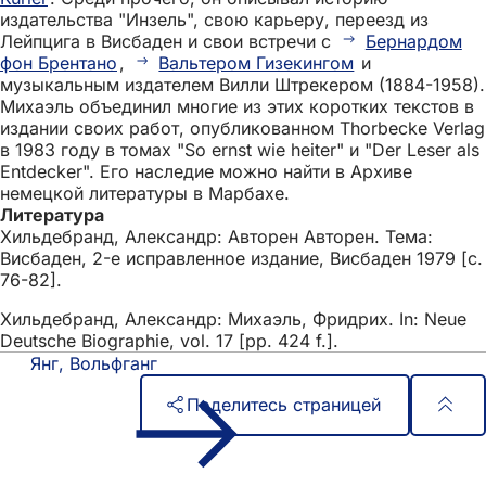
издательства "Инзель", свою карьеру, переезд из
Лейпцига в Висбаден и свои встречи с
Бернардом
фон Брентано
,
Вальтером Гизекингом
и
музыкальным издателем Вилли Штрекером (1884-1958).
Михаэль объединил многие из этих коротких текстов в
издании своих работ, опубликованном Thorbecke Verlag
в 1983 году в томах "So ernst wie heiter" и "Der Leser als
Entdecker". Его наследие можно найти в Архиве
немецкой литературы в Марбахе.
Литература
Хильдебранд, Александр: Авторен Авторен. Тема:
Висбаден, 2-е исправленное издание, Висбаден 1979 [с.
76-82].
Хильдебранд, Александр: Михаэль, Фридрих. In: Neue
Deutsche Biographie, vol. 17 [pp. 424 f.].
Янг, Вольфганг
Поделитесь страницей
Область
Быстрый доступ
ног
Все услуги