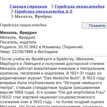
В
Главная страница
Городская энциклопедия
Перейти к содержимому
Городская энциклопедия A-Z
ы
Михаэль, Фридрих
з
Городская энциклопедия
Помните
д
Михаэль, Фридрих
е
Михаэль, Фридрих
Писатель, издатель
с
Родился: 30.10.1892 в Ильменау (Тюрингия)
ь
Умер: 22/06/1986 в Висбадене
:
После учебы во Фрайбурге и Брейсгау, Мюнхене,
Марбурге и Лейпциге и получения докторской степени
Михаэль работал внештатным книжным и театральным
критиком, писателем и издателем. В 1921-31 годах он
редактировал журнал "Das deutsche Buch". В 1923 году
впервые была опубликована его "История немецкого
театра", ставшая стандартным трудом (расширенная
версия 1969 года). Его роман "Die gut empfohlene Frau"
(1932) стал жертвой национал-социалистического
сожжения книг в 1933 году - по более поздней оценке
Михаэля, это было просто недоразумение, поскольку