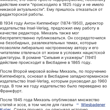
действие книги "происходило в 1825 году и не имело
никакой актуальности". Ему пришлось отказаться от
редакторской работы.
В 1934 году Антон Киппенберг (1874-1950), директор
издательства Insel-Verlag, предложил ему работу в
качестве редактора. Михаэль также мог
беспрепятственно публиковаться. Он сосредоточился
на безобидных, развлекательных темах, которые
позволяли либерально настроенному автору и его
читателям отвлечься от жизни в условиях нацистской
диктатуры. В романе "Сильвия и ухажеры" (1941)
действие происходит в Висбадене в 1865 году.
После Второй мировой войны Михаэль, по поручению
Киппенберга, основал в Висбадене западногерманское
издательство Insel-Verlag, которым руководил до 1960
года. В том же году издательство было переведено во
Франкфурт.
После 1945 года Михаэль опубликовал множество
статей и эссе, в том числе для газеты
Wiesbadener
Kurier
. Среди прочего, он описывал историю