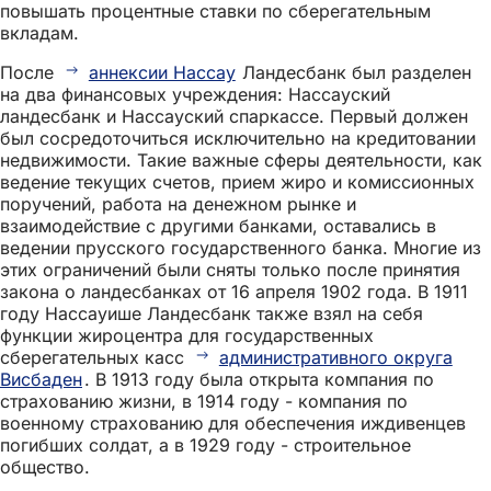
повышать процентные ставки по сберегательным
вкладам.
После
аннексии Нассау
Ландесбанк был разделен
на два финансовых учреждения: Нассауский
ландесбанк и Нассауский спаркассе. Первый должен
был сосредоточиться исключительно на кредитовании
недвижимости. Такие важные сферы деятельности, как
ведение текущих счетов, прием жиро и комиссионных
поручений, работа на денежном рынке и
взаимодействие с другими банками, оставались в
ведении прусского государственного банка. Многие из
этих ограничений были сняты только после принятия
закона о ландесбанках от 16 апреля 1902 года. В 1911
году Нассауише Ландесбанк также взял на себя
функции жироцентра для государственных
сберегательных касс
административного округа
Висбаден
. В 1913 году была открыта компания по
страхованию жизни, в 1914 году - компания по
военному страхованию для обеспечения иждивенцев
погибших солдат, а в 1929 году - строительное
общество.