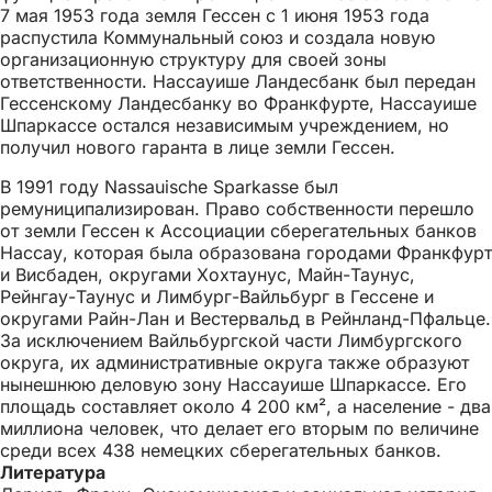
7 мая 1953 года земля Гессен с 1 июня 1953 года
распустила Коммунальный союз и создала новую
организационную структуру для своей зоны
ответственности. Нассауише Ландесбанк был передан
Гессенскому Ландесбанку во Франкфурте, Нассауише
Шпаркассе остался независимым учреждением, но
получил нового гаранта в лице земли Гессен.
В 1991 году Nassauische Sparkasse был
ремуниципализирован. Право собственности перешло
от земли Гессен к Ассоциации сберегательных банков
Нассау, которая была образована городами Франкфурт
и Висбаден, округами Хохтаунус, Майн-Таунус,
Рейнгау-Таунус и Лимбург-Вайльбург в Гессене и
округами Райн-Лан и Вестервальд в Рейнланд-Пфальце.
За исключением Вайльбургской части Лимбургского
округа, их административные округа также образуют
нынешнюю деловую зону Нассауише Шпаркассе. Его
площадь составляет около 4 200 км², а население - два
миллиона человек, что делает его вторым по величине
среди всех 438 немецких сберегательных банков.
Литература