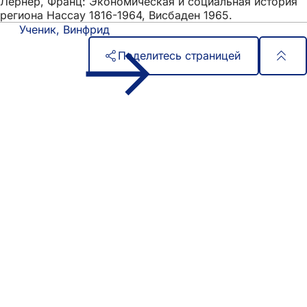
Лернер, Франц: Экономическая и социальная история
региона Нассау 1816-1964, Висбаден 1965.
Ученик, Винфрид
Поделитесь страницей
Область
Быстрый доступ
ног
Все услуги
Календарь событий
Гражданский офис
Отзывы о сайте
Юридические вопросы
Настройки защиты данных
Условия использования
Декларация о доступности
Адрес мэрии