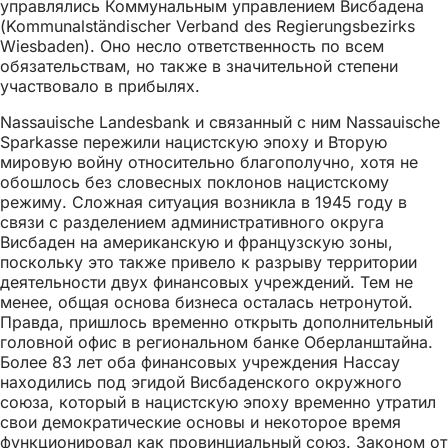
управлялись Коммунальным управлением Висбадена
(Kommunalständischer Verband des Regierungsbezirks
Wiesbaden). Оно несло ответственность по всем
обязательствам, но также в значительной степени
участвовало в прибылях.
Nassauische Landesbank и связанный с ним Nassauische
Sparkasse пережили нацистскую эпоху и Вторую
мировую войну относительно благополучно, хотя не
обошлось без словесных поклонов нацистскому
режиму. Сложная ситуация возникла в 1945 году в
связи с разделением административного округа
Висбаден на американскую и французскую зоны,
поскольку это также привело к разрыву территории
деятельности двух финансовых учреждений. Тем не
менее, общая основа бизнеса осталась нетронутой.
Правда, пришлось временно открыть дополнительный
головной офис в региональном банке Оберланштайна.
Более 83 лет оба финансовых учреждения Нассау
находились под эгидой Висбаденского окружного
союза, который в нацистскую эпоху временно утратил
свои демократические основы и некоторое время
функционировал как провинциальный союз. Законом от