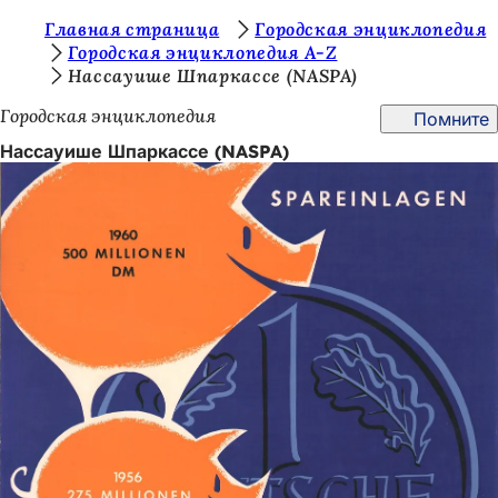
В
Главная страница
Городская энциклопедия
Перейти к содержимому
Городская энциклопедия A-Z
ы
Нассауише Шпаркассе (NASPA)
з
Городская энциклопедия
Помните
д
Нассауише Шпаркассе (NASPA)
е
с
ь
: