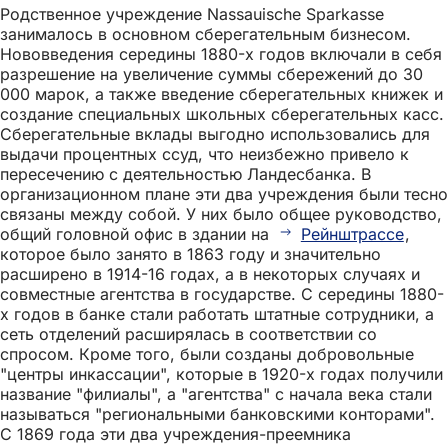
Родственное учреждение Nassauische Sparkasse
занималось в основном сберегательным бизнесом.
Нововведения середины 1880-х годов включали в себя
разрешение на увеличение суммы сбережений до 30
000 марок, а также введение сберегательных книжек и
создание специальных школьных сберегательных касс.
Сберегательные вклады выгодно использовались для
выдачи процентных ссуд, что неизбежно привело к
пересечению с деятельностью Ландесбанка. В
организационном плане эти два учреждения были тесно
связаны между собой. У них было общее руководство,
общий головной офис в здании на
Рейнштрассе
,
которое было занято в 1863 году и значительно
расширено в 1914-16 годах, а в некоторых случаях и
совместные агентства в государстве. С середины 1880-
х годов в банке стали работать штатные сотрудники, а
сеть отделений расширялась в соответствии со
спросом. Кроме того, были созданы добровольные
"центры инкассации", которые в 1920-х годах получили
название "филиалы", а "агентства" с начала века стали
называться "региональными банковскими конторами".
С 1869 года эти два учреждения-преемника