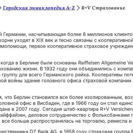
Городская энциклопедия A-Z
R+V Страхование
ий Германии, насчитывающая более 8 миллионов клиенто
 корни уходят в XIX век и тесно связаны с кооператив
мопомощи, первое кооперативное страховое учреждени
огда в Берлине были основаны Raiffeisen Allgemeine Vers
трахованию жизни. В 1932 году они объединились с комп
руппу для всего Германского рейха. Кооперативы поте
овой войны здание головного офиса страховой компани
ем, что Берлин становился все более изолированным, в
оловной офис в Висбаден, где в 1966 году он стал един
дана в 2007 году. Сегодня штаб-квартира R+V Versich
айффайзен, деловое сотрудничество с Фольксбанками п
рь все больше распространялась на торговлю, ремесла
ественника DZ Bank AG, в 1958 году страховая группа 