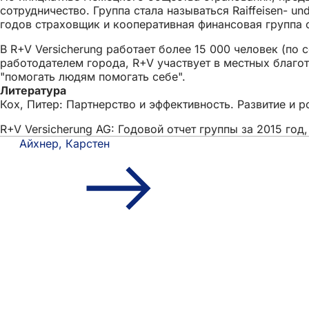
сотрудничество. Группа стала называться Raiffeisen- u
годов страховщик и кооперативная финансовая группа ст
В R+V Versicherung работает более 15 000 человек (по
работодателем города, R+V участвует в местных благо
"помогать людям помогать себе".
Литература
Кох, Питер: Партнерство и эффективность. Развитие и р
R+V Versicherung AG: Годовой отчет группы за 2015 год,
Айхнер, Карстен
Область
Быстрый доступ
ног
Все услуги
Календарь собы
Гражданский о
Отзывы о сайте