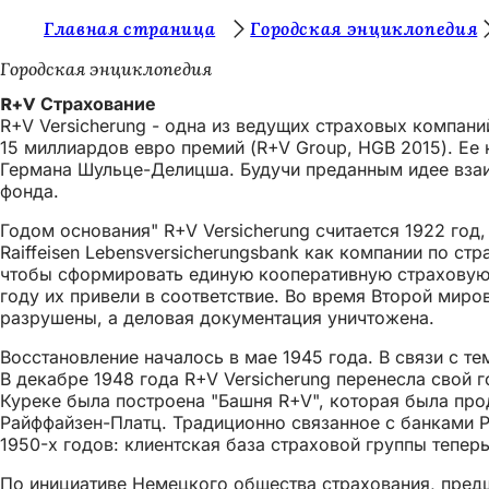
В
Главная страница
Городская энциклопедия
Перейти к содержимому
ы
Городская энциклопедия
з
R+V Страхование
R+V Versicherung - одна из ведущих страховых компан
д
15 миллиардов евро премий (R+V Group, HGB 2015). Ее
е
Германа Шульце-Делицша. Будучи преданным идее взаи
фонда.
с
Годом основания" R+V Versicherung считается 1922 год, к
ь
Raiffeisen Lebensversicherungsbank как компании по с
:
чтобы сформировать единую кооперативную страховую г
году их привели в соответствие. Во время Второй мир
разрушены, а деловая документация уничтожена.
Восстановление началось в мае 1945 года. В связи с т
В декабре 1948 года R+V Versicherung перенесла свой г
Куреке была построена "Башня R+V", которая была про
Райффайзен-Платц. Традиционно связанное с банками Р
1950-х годов: клиентская база страховой группы тепе
По инициативе Немецкого общества страхования, предш