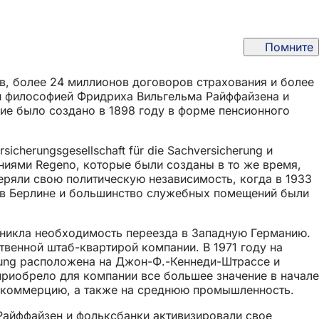
Помните
в, более 24 миллионов договоров страхования и более
ной философией Фридриха Вильгельма Райффайзена и
е было создано в 1898 году в форме пенсионного
icherungsgesellschaft für die Sachversicherung и
аниями Regeno, которые были созданы в то же время,
ряли свою политическую независимость, когда в 1933
и в Берлине и большинство служебных помещений были
озникла необходимость переезда в Западную Германию.
ственной штаб-квартирой компании. В 1971 году на
erung расположена на Джон-Ф.-Кеннеди-Штрассе и
риобрело для компании все большее значение в начале
 и коммерцию, а также на среднюю промышленность.
Райффайзен и фольксбанки активизировали свое