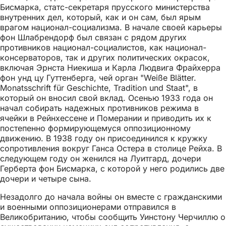
Бисмарка, статс-секретаря прусского министерства
внутренних дел, который, как и он сам, был ярым
врагом национал-социализма. В начале своей карьеры
фон Шлабрендорф был связан с рядом других
противников национал-социалистов, как национал-
консерваторов, так и других политических окрасок,
включая Эрнста Ниекиша и Карла Людвига Фрайхерра
фон унд цу Гуттенберга, чей орган "Weiße Blätter.
Monatsschrift für Geschichte, Tradition und Staat", в
который он вносил свой вклад. Осенью 1933 года он
начал собирать надежных противников режима в
ячейки в Рейнхессене и Померании и приводить их к
постепенно формирующемуся оппозиционному
движению. В 1938 году он присоединился к кружку
сопротивления вокруг Ганса Остера в столице Рейха. В
следующем году он женился на Луитгард, дочери
Герберта фон Бисмарка, с которой у него родились две
дочери и четыре сына.
Незадолго до начала войны он вместе с гражданскими
и военными оппозиционерами отправился в
Великобританию, чтобы сообщить Уинстону Черчиллю о