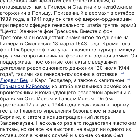
существовании немецких сил сопротивления, о
готовящемся пакте Гитлера и Сталина и о неизбежном
вторжении в Польшу. Призванный в вермахт в октябре
1939 года, в 1941 году он стал офицером-ординарцем
при первом офицере генерального штаба группы армий
"Центр" Хеннинге фон Трескове. Вместе с фон
Тресковым он осуществил знаменитое покушение на
Гитлера в Смоленске 13 марта 1943 года. Кроме того,
фон Шлабрендорф выступал в качестве курьера между
кругами сопротивления на фронте и в родной армии. Он
поддерживал постоянные контакты с ведущими
деятелями революционного движения "20 июля 1944
года", такими как генерал-полковник в отставке
Людвиг Бек
и Карл Герделер, а также с капитаном
Германом Кайзером
из штаба начальника армейской
бронетехники и командующего резервной армией и с
братьями Отто Йоном и Гансом Йоном. Он был
арестован 17 августа 1944 года и заключен в тюрьму
гестапо Главного управления безопасности рейха в
Берлине, а затем в концентрационный лагерь
Заксенхаузен. Несколько раз его подвергали жестоким
пыткам, но он все же выстоял, не выдал ни одного из
оставшихся в живых друзей и в конце концов был