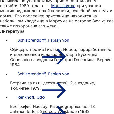
Панихида по уважаемому юристу состоялась 8
сентября 1980 года в
Маркткирхе
при участии
многих видных деятелей политики, судебной системы и
армии. Его последнее пристанище находится на
небольшом кладбище в Морсуме на острове Зюльт, где
также похоронена его жена.
Литература
Schlabrendorff, Fabian von
Офицеры против Гитлера. Новое, переработанное
и дополненное издание Вальтера Буссмана.
Основано на издании Геро фон Геверница, Берлин
1984.
Schlabrendorff, Fabian von
Встречи за пять десятилетий, 2-е издание,
Тюбинген 1979.
Renkhoff, Otto
Биография Нассау. Kurzbiographien aus 13
Jahrhunderten, 2nd ed., Wiesbaden 1992