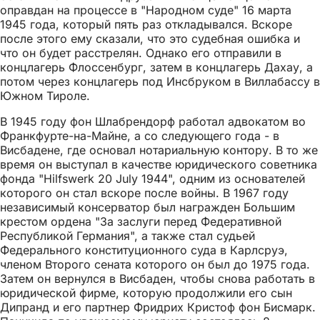
оправдан на процессе в "Народном суде" 16 марта
1945 года, который пять раз откладывался. Вскоре
после этого ему сказали, что это судебная ошибка и
что он будет расстрелян. Однако его отправили в
концлагерь Флоссенбург, затем в концлагерь Дахау, а
потом через концлагерь под Инсбруком в Виллабассу в
Южном Тироле.
В 1945 году фон Шлабрендорф работал адвокатом во
Франкфурте-на-Майне, а со следующего года - в
Висбадене, где основал нотариальную контору. В то же
время он выступал в качестве юридического советника
фонда "Hilfswerk 20 July 1944", одним из основателей
которого он стал вскоре после войны. В 1967 году
независимый консерватор был награжден Большим
крестом ордена "За заслуги перед Федеративной
Республикой Германия", а также стал судьей
Федерального конституционного суда в Карлсруэ,
членом Второго сената которого он был до 1975 года.
Затем он вернулся в Висбаден, чтобы снова работать в
юридической фирме, которую продолжили его сын
Дипранд и его партнер Фридрих Кристоф фон Бисмарк.