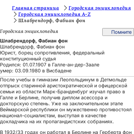
В
Главная страница
Городская энциклопедия
Перейти к содержимому
Городская энциклопедия A-Z
ы
Шлабрендорф, Фабиан фон
з
Городская энциклопедия
Помните
д
Шлабрендорф, Фабиан фон
е
Шлабрендорф, Фабиан фон
Юрист, борец сопротивления, федеральный
с
конституционный судья
ь
Родился: 01.07.1907 в Галле-ан-дер-Заале
умер: 03.09.1980 в Висбадене
:
После учебы в гимназии Леопольдинум в Детмольде
отпрыск старинной аристократической и офицерской
семьи из области Марк-Бранденбург изучал право в
Галле и Берлине, получив диплом асессора и
докторскую степень. Уже на заключительном этапе
Веймарской республики он мужественно противостоял
национал-социалистам, выступая в качестве
докладчика на их пропагандистских собраниях.
В 1932/33 годах он работал в Берлине на Герберта фон