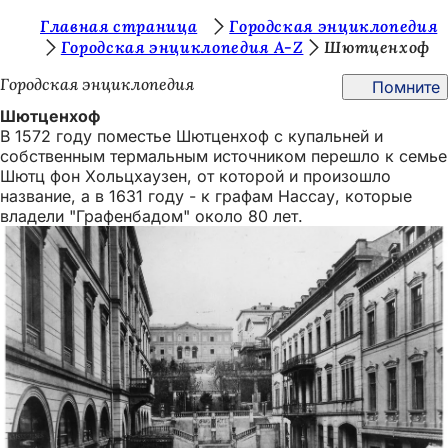
В
Главная страница
Городская энциклопедия
Перейти к содержимому
Городская энциклопедия A-Z
Шютценхоф
ы
Городская энциклопедия
Помните
з
Шютценхоф
д
В 1572 году поместье Шютценхоф с купальней и
е
собственным термальным источником перешло к семье
Шютц фон Хольцхаузен, от которой и произошло
с
название, а в 1631 году - к графам Нассау, которые
ь
владели "Графенбадом" около 80 лет.
: