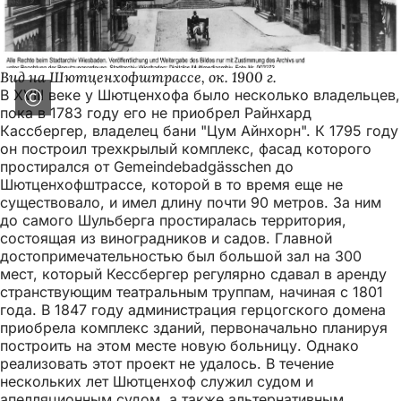
Вид на Шютценхофштрассе, ок. 1900 г.
В XVIII веке у Шютценхофа было несколько владельцев,
пока в 1783 году его не приобрел Райнхард
Кассбергер, владелец бани "Цум Айнхорн". К 1795 году
он построил трехкрылый комплекс, фасад которого
простирался от Gemeindebadgässchen до
Шютценхофштрассе, которой в то время еще не
существовало, и имел длину почти 90 метров. За ним
до самого Шульберга простиралась территория,
состоящая из виноградников и садов. Главной
достопримечательностью был большой зал на 300
мест, который Кессбергер регулярно сдавал в аренду
странствующим театральным труппам, начиная с 1801
года. В 1847 году администрация герцогского домена
приобрела комплекс зданий, первоначально планируя
построить на этом месте новую больницу. Однако
реализовать этот проект не удалось. В течение
нескольких лет Шютценхоф служил судом и
апелляционным судом, а также альтернативным