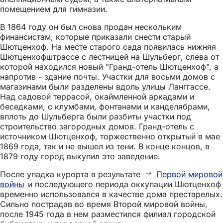
помещением для гимназии.
В 1864 году он был снова продан нескольким
финансистам, которые приказали снести старый
Шютценхоф. На месте старого сада появилась нижняя
Шютценхофштрассе с лестницей на Шульберг, слева от
которой находился новый "Гранд-отель Шютценхоф", а
напротив - здание почты. Участки для восьми домов с
магазинами были разделены вдоль улицы Ланггассе.
Над садовой террасой, окаймленной аркадами и
беседками, с клумбами, фонтанами и канделябрами,
вплоть до Шульберга были разбиты участки под
строительство загородных домов. Гранд-отель с
источником Шютценхоф, торжественно открытый в мае
1869 года, так и не вышел из тени. В конце концов, в
1879 году город выкупил это заведение.
После упадка курорта в результате
Первой мировой
войны
и последующего периода оккупации Шютценхоф
временно использовался в качестве дома престарелых.
Сильно пострадав во время Второй мировой войны,
после 1945 года в нем разместился филиал городской