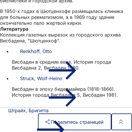
библиотеки и городской архив.
В 1950-х годах в Шютценхофе размещалась клиника
для больных ревматизмом, а в 1969 году здание
окончательно пало жертвой кирки.
Литература
Коллекция газетных вырезок из городского архива
Висбадена, "Шютценхоф".
Renkhoff, Otto
Висбаден в средние века. История города
Висбадена 2, Висбаден 1980.
Struck, Wolf-Heino
Висбаден в эпоху бидермайера (1818-1866).
История города Висбадена 5, Висбаден 1981.
Штрайх, Бригитта
Поделитесь страницей