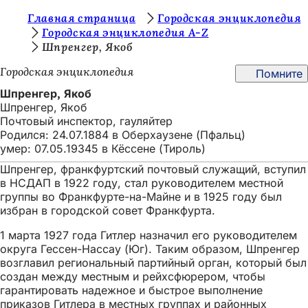
В
Главная страница
Городская энциклопедия
Перейти к содержимому
Городская энциклопедия A-Z
ы
Шпренгер, Якоб
з
Городская энциклопедия
Помните
д
Шпренгер, Якоб
е
Шпренгер, Якоб
Почтовый инспектор, гауляйтер
с
Родился: 24.07.1884 в Оберхаузене (Пфальц)
ь
умер: 07.05.19345 в Кёссене (Тироль)
:
Шпренгер, франкфуртский почтовый служащий, вступил
в НСДАП в 1922 году, стал руководителем местной
группы во Франкфурте-на-Майне и в 1925 году был
избран в городской совет Франкфурта.
1 марта 1927 года Гитлер назначил его руководителем
округа Гессен-Нассау (Юг). Таким образом, Шпренгер
возглавил региональный партийный орган, который был
создан между местным и рейхсфюрером, чтобы
гарантировать надежное и быстрое выполнение
приказов Гитлера в местных группах и районных