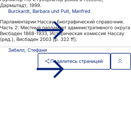
Дармштадт, 1999.
Burckardt, Barbara und Pult, Manfred
Парламентарии Нассау. Биографический справочник.
Часть 2: Местный парламент административного округа
Висбаден 1868-1933, Историческая комиссия Нассау
(ред.), Висбаден 2003 [p. 322 ff].
Зибелл, Стефани
Поделитесь страницей
Область
Быстрый доступ
ног
Все услуги
Календарь событий
Гражданский офис
Отзывы о сайте
Юридические вопросы