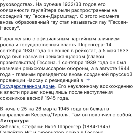
руководствах. На рубеже 1932/33 годов его
обязанности гауляйтера были распространены на
соседний гау Гессен-Дармштадт. С этого момента
вновь образованный гау стал называться гау "Гессен-
Нассау".
Параллельно с официальным партийным влиянием
росла и государственная власть Шпренгера: 14
сентября 1930 года он вошел в рейхстаг, а 5 мая 1933
года был назначен рейхсканцлером (главой
правительства) Гессена. 1 сентября 1939 года он был
назначен рейхскомиссаром обороны, а в августе 1944
года - главным президентом вновь созданной прусской
провинции Нассау с резиденцией в
Государственном доме
. Его неуклонному восхождению
к власти пришел конец лишь после наступления
союзников весной 1945 года.
В ночь с 25 на 26 марта 1945 года он бежал в
направлении Кёссена/Тироля. Там он покончил с собой.
Литература
Зибелль, Стефани: Якоб Шпренгер (1884-1945).
Гауляйтер НС и губернатор рейха в Гессене,