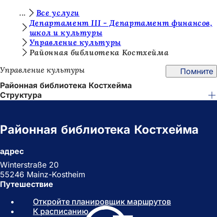
В
Все услуги
Перейти к содержимому
Департамент III - Департамент финансов,
ы
школ и культуры
Управление культуры
з
Районная библиотека Костхейма
д
Управление культуры
Помните
е
Районная библиотека Костхейма
с
Структура
ь
:
Районная библиотека Костхейма
адрес
Winterstraße 20
55246 Mainz-Kostheim
Путешествие
Откройте планировщик маршрутов
(
К расписанию
(
О