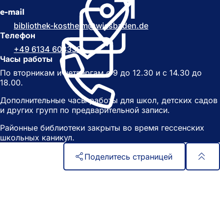
О
т
e-mail
т
к
к
р
bibliothek-kostheim
wiesbaden
de
р
ы
Телефон
ы
в
+49 6134 603339
в
а
Часы работы
а
е
По вторникам и четвергам с 9 до 12.30 и с 14.30 до
е
т
18.00.
т
с
с
я
Дополнительные часы работы для школ, детских садов
я
в
и других групп по предварительной записи.
в
н
н
о
Районные библиотеки закрыты во время гессенских
о
в
школьных каникул.
в
о
о
й
Поделитесь страницей
й
в
в
к
Область
Быстрый доступ
к
л
ног
л
а
Все услуги
а
д
Календарь событий
д
к
Гражданский офис