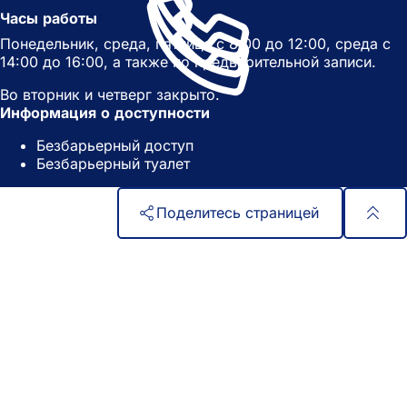
н
о
Часы работы
о
в
Понедельник, среда, пятница с 8:00 до 12:00, среда с
в
о
14:00 до 16:00, а также по предварительной записи.
о
й
й
в
Во вторник и четверг закрыто.
в
к
Информация о доступности
к
л
л
а
Безбарьерный доступ
а
д
Безбарьерный туалет
д
к
к
е
Поделитесь страницей
е
)
)
Область
Быстрый доступ
ног
Все услуги
Календарь событий
Гражданский офис
Отзывы о сайте
Юридические вопросы