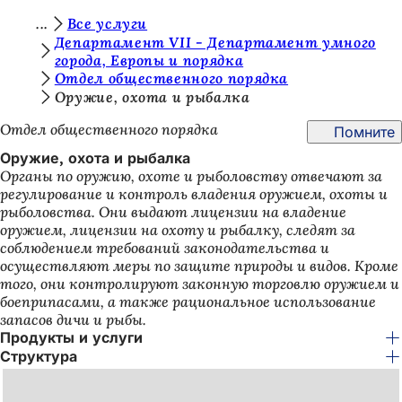
В
Все услуги
Перейти к содержимому
Департамент VII - Департамент умного
ы
города, Европы и порядка
Отдел общественного порядка
з
Оружие, охота и рыбалка
д
Отдел общественного порядка
Помните
е
Оружие, охота и рыбалка
с
Органы по оружию, охоте и рыболовству отвечают за
ь
регулирование и контроль владения оружием, охоты и
рыболовства. Они выдают лицензии на владение
:
оружием, лицензии на охоту и рыбалку, следят за
соблюдением требований законодательства и
осуществляют меры по защите природы и видов. Кроме
того, они контролируют законную торговлю оружием и
боеприпасами, а также рациональное использование
запасов дичи и рыбы.
Продукты и услуги
Структура