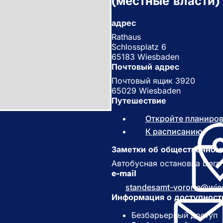
(местные власти)
адрес
Rathaus
Schlossplatz 6
65183 Wiesbaden
Почтовый адрес
Почтовый ящик 3920
65029 Wiesbaden
Путешествие
Откройте планиро
К расписанию
(
О
Заметки об общественном
т
к
Автобусная остановка Dern's
р
e-mail
ы
standesamt-vororte
wie
в
Информация о доступност
а
е
Безбарьерный доступ
т