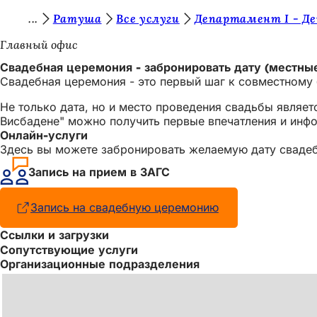
В
Ратуша
Все услуги
Департамент I - Д
Перейти к содержимому
ы
Главный офис
з
Свадебная церемония - забронировать дату (местные
Свадебная церемония - это первый шаг к совместному
д
е
Не только дата, но и место проведения свадьбы являе
Висбадене" можно получить первые впечатления и инфо
с
Онлайн-услуги
Здесь вы можете забронировать желаемую дату свадебн
ь
Запись на прием в ЗАГС
:
Запись на свадебную церемонию
(Открывается
в
Ссылки и загрузки
новой
Сопутствующие услуги
вкладке)
Организационные подразделения