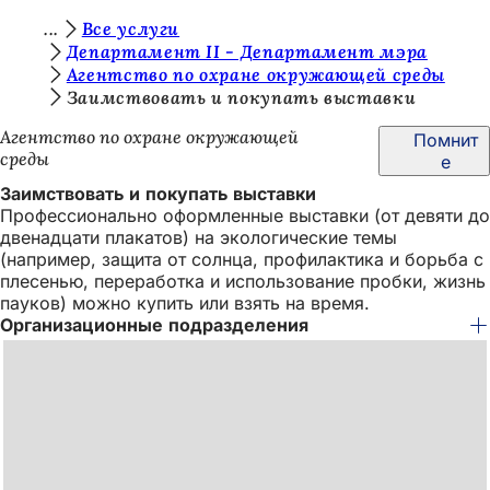
В
Все услуги
Перейти к содержимому
Департамент II - Департамент мэра
ы
Агентство по охране окружающей среды
з
Заимствовать и покупать выставки
д
Агентство по охране окружающей
Помнит
среды
е
е
Заимствовать и покупать выставки
с
Профессионально оформленные выставки (от девяти до
ь
двенадцати плакатов) на экологические темы
(например, защита от солнца, профилактика и борьба с
:
плесенью, переработка и использование пробки, жизнь
пауков) можно купить или взять на время.
Организационные подразделения