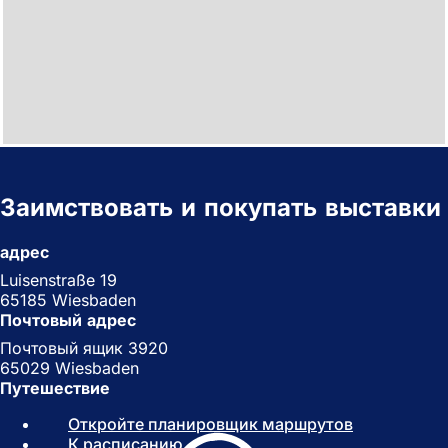
Заимствовать и покупать выставки
адрес
Luisenstraße 19
65185 Wiesbaden
Почтовый адрес
Почтовый ящик 3920
65029 Wiesbaden
Путешествие
Откройте планировщик маршрутов
(
К расписанию
(
О