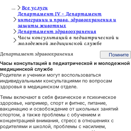
В
Все услуги
Перейти к содержимому
Департамент IV - Департамент
ы
интеграции и права, здравоохранения и
защиты животных
з
Департамент здравоохранения
д
Часы консультаций в педиатрической и
молодежной медицинской службе
е
с
Департамент здравоохранения
Помните
ь
Часы консультаций в педиатрической и молодежной
медицинской службе
:
Родители и ученики могут воспользоваться
индивидуальными консультациями по вопросам
здоровья в медицинском отделе.
Темы включают в себя физическое и психическое
здоровье, например, спорт и фитнес, питание,
вакцинацию и освобождение от школьных занятий
спортом, а также проблемы с обучением и
концентрацией внимания, стресс в отношениях с
родителями и школой, проблемы с насилием,