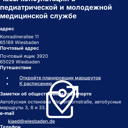
педиатрической и молодежной
медицинской службе
адрес
Konradinerallee 11
65189 Wiesbaden
Почтовый адрес
Почтовый ящик 3920
65029 Wiesbaden
Путешествие
Откройте планировщик маршрутов
(
К расписанию
(
О
О
т
Заметки об общественном транспорте
т
к
к
р
Автобусная остановка Weidenbornstraße, автобусные
р
ы
маршруты 3, 6 и 33.
ы
в
e-mail
в
а
kjaed
wiesbaden
de
а
е
Телефон