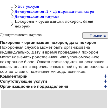
В
Все услуги
Перейти к содержимому
Департамент II - Департамент мэра
ы
Департамент парков
з
Похороны - организация похорон, дата
похорон
д
Департамент парков
Помните
е
Похороны - организация похорон, дата похорон
с
Похоронная служба может быть организована
ь
индивидуально. Дату и время проведения похорон
могут назначить родственники или уполномоченное
:
похоронное бюро. Оплата производится на основании
шкалы оплаты и перечисленных в ней пунктов расчета в
соответствии с пожеланиями родственников.
Комментарий
Сопутствующие услуги
Организационные подразделения