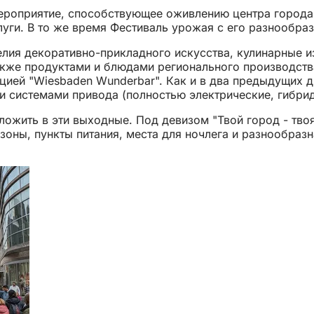
ероприятие, способствующее оживлению центра города, 
слуги. В то же время Фестиваль урожая с его разнообр
елия декоративно-прикладного искусства, кулинарные
кже продуктами и блюдами регионального производства
цией "Wiesbaden Wunderbar". Как и в два предыдущих д
и системами привода (полностью электрические, гибри
ожить в эти выходные. Под девизом "Твой город - твоя
 зоны, пункты питания, места для ночлега и разнообра