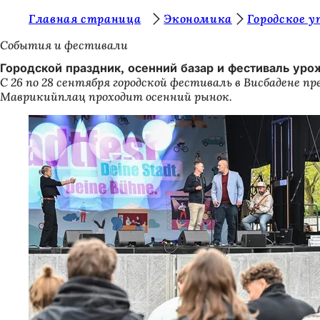
В
Главная страница
Экономика
Городское у
Перейти к содержимому
ы
События и фестивали
з
Городской праздник, осенний базар и фестиваль уро
С 26 по 28 сентября городской фестиваль в Висбадене 
д
Маврикийплац проходит осенний рынок.
е
с
ь
: