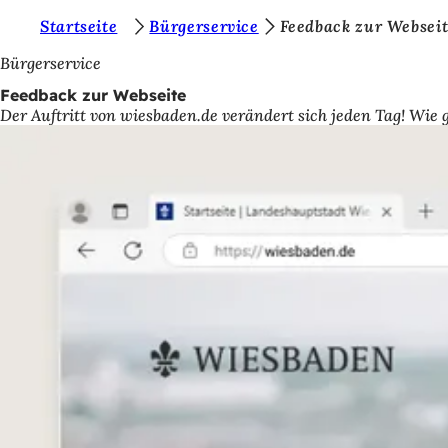
S
Startseite
Bürgerservice
Feedback zur Websei
Inhalt anspringen
i
Bürgerservice
e
Feedback zur Webseite
Der Auftritt von wiesbaden.de verändert sich jeden Tag! Wie 
b
e
f
i
n
d
e
n
s
i
c