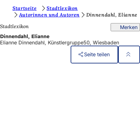
S
Startseite
Stadtlexikon
Inhalt anspringen
Autorinnen und Autoren
Dinnendahl, Elianne
i
Stadtlexikon
Merken
e
Dinnendahl, Elianne
b
Elianne Dinnendahl, Künstlergruppe50, Wiesbaden
e
Seite teilen
f
i
Fußbereich
Schnellzugriff
n
Alle Dienstleistungen
Veranstaltungs­kalender
d
Bürgerbüro
e
Feedback zur Webseite
n
s
Rechtliches
i
Datenschutzeinstellungen
c
Nutzungsbedingungen