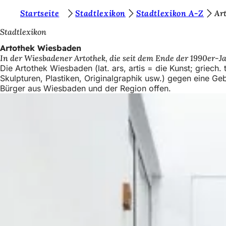
S
Startseite
Stadtlexikon
Stadtlexikon A-Z
Ar
Inhalt anspringen
i
Stadtlexikon
e
Artothek Wiesbaden
In der Wiesbadener Artothek, die seit dem Ende der 1990er-Ja
b
Die Artothek Wiesbaden (lat. ars, artis = die Kunst; griech.
e
Skulpturen, Plastiken, Originalgraphik usw.) gegen eine Geb
Bürger aus Wiesbaden und der Region offen.
f
i
n
d
e
n
s
i
c