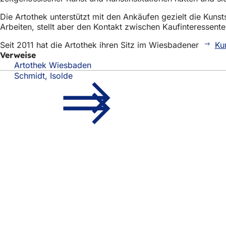
Die Artothek unterstützt mit den Ankäufen gezielt die Kuns
Arbeiten, stellt aber den Kontakt zwischen Kaufinteressente
Seit 2011 hat die Artothek ihren Sitz im Wiesbadener
Ku
Verweise
Artothek Wiesbaden
Schmidt, Isolde
Fußbereich
Schnellzugriff
Alle Dienstl
Veranstaltu
Bürgerbüro
Feedback z
Rechtliches