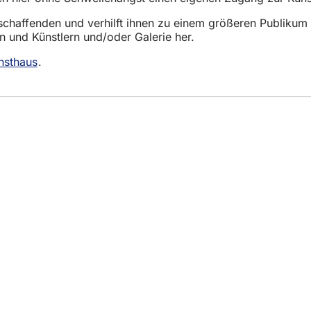
tschaffenden und verhilft ihnen zu einem größeren Publikum
n und Künstlern und/oder Galerie her.
nsthaus
.
eistungen
ngs­kalender
ur Webseite