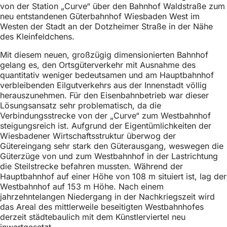
von der Station „Curve“ über den Bahnhof Waldstraße zum
neu entstandenen Güterbahnhof Wiesbaden West im
Westen der Stadt an der Dotzheimer Straße in der Nähe
des Kleinfeldchens.
Mit diesem neuen, großzügig dimensionierten Bahnhof
gelang es, den Ortsgüterverkehr mit Ausnahme des
quantitativ weniger bedeutsamen und am Hauptbahnhof
verbleibenden Eilgutverkehrs aus der Innenstadt völlig
herauszunehmen. Für den Eisenbahnbetrieb war dieser
Lösungsansatz sehr problematisch, da die
Verbindungsstrecke von der „Curve“ zum Westbahnhof
steigungsreich ist. Aufgrund der Eigentümlichkeiten der
Wiesbadener Wirtschaftsstruktur überwog der
Gütereingang sehr stark den Güterausgang, weswegen die
Güterzüge von und zum Westbahnhof in der Lastrichtung
die Steilstrecke befahren mussten. Während der
Hauptbahnhof auf einer Höhe von 108 m situiert ist, lag der
Westbahnhof auf 153 m Höhe. Nach einem
jahrzehntelangen Niedergang in der Nachkriegszeit wird
das Areal des mittlerweile beseitigten Westbahnhofes
derzeit städtebaulich mit dem Künstlerviertel neu
inwertgesetzt.