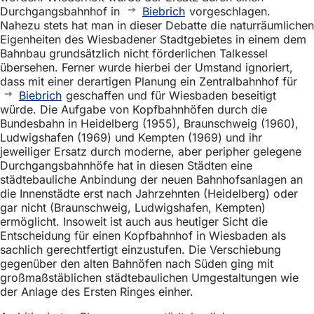
Durchgangsbahnhof in
Biebrich
vorgeschlagen.
Nahezu stets hat man in dieser Debatte die naturräumlichen
Eigenheiten des Wiesbadener Stadtgebietes in einem dem
Bahnbau grundsätzlich nicht förderlichen Talkessel
übersehen. Ferner wurde hierbei der Umstand ignoriert,
dass mit einer derartigen Planung ein Zentralbahnhof für
Biebrich
geschaffen und für Wiesbaden beseitigt
würde. Die Aufgabe von Kopfbahnhöfen durch die
Bundesbahn in Heidelberg (1955), Braunschweig (1960),
Ludwigshafen (1969) und Kempten (1969) und ihr
jeweiliger Ersatz durch moderne, aber peripher gelegene
Durchgangsbahnhöfe hat in diesen Städten eine
städtebauliche Anbindung der neuen Bahnhofsanlagen an
die Innenstädte erst nach Jahrzehnten (Heidelberg) oder
gar nicht (Braunschweig, Ludwigshafen, Kempten)
ermöglicht. Insoweit ist auch aus heutiger Sicht die
Entscheidung für einen Kopfbahnhof in Wiesbaden als
sachlich gerechtfertigt einzustufen. Die Verschiebung
gegenüber den alten Bahnöfen nach Süden ging mit
großmaßstäblichen städtebaulichen Umgestaltungen wie
der Anlage des Ersten Ringes einher.