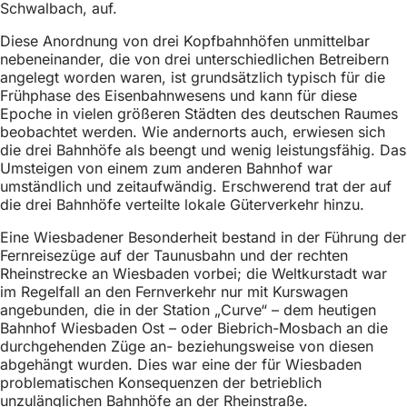
Schwalbach, auf.
Diese Anordnung von drei Kopfbahnhöfen unmittelbar
nebeneinander, die von drei unterschiedlichen Betreibern
angelegt worden waren, ist grundsätzlich typisch für die
Frühphase des Eisenbahnwesens und kann für diese
Epoche in vielen größeren Städten des deutschen Raumes
beobachtet werden. Wie andernorts auch, erwiesen sich
die drei Bahnhöfe als beengt und wenig leistungsfähig. Das
Umsteigen von einem zum anderen Bahnhof war
umständlich und zeitaufwändig. Erschwerend trat der auf
die drei Bahnhöfe verteilte lokale Güterverkehr hinzu.
Eine Wiesbadener Besonderheit bestand in der Führung der
Fernreisezüge auf der Taunusbahn und der rechten
Rheinstrecke an Wiesbaden vorbei; die Weltkurstadt war
im Regelfall an den Fernverkehr nur mit Kurswagen
angebunden, die in der Station „Curve“ – dem heutigen
Bahnhof Wiesbaden Ost – oder Biebrich-Mosbach an die
durchgehenden Züge an- beziehungsweise von diesen
abgehängt wurden. Dies war eine der für Wiesbaden
problematischen Konsequenzen der betrieblich
unzulänglichen Bahnhöfe an der Rheinstraße.