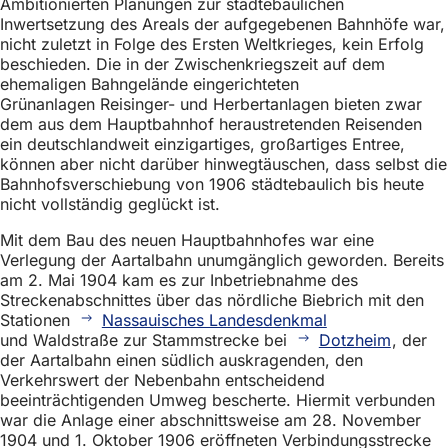
Ambitionierten Planungen zur städtebaulichen
Inwertsetzung des Areals der aufgegebenen Bahnhöfe war,
nicht zuletzt in Folge des Ersten Weltkrieges, kein Erfolg
beschieden. Die in der Zwischenkriegszeit auf dem
ehemaligen Bahngelände eingerichteten
Grünanlagen Reisinger- und Herbertanlagen bieten zwar
dem aus dem Hauptbahnhof heraustretenden Reisenden
ein deutschlandweit einzigartiges, großartiges Entree,
können aber nicht darüber hinwegtäuschen, dass selbst die
Bahnhofsverschiebung von 1906 städtebaulich bis heute
nicht vollständig geglückt ist.
Mit dem Bau des neuen Hauptbahnhofes war eine
Verlegung der Aartalbahn unumgänglich geworden. Bereits
am 2. Mai 1904 kam es zur Inbetriebnahme des
Streckenabschnittes über das nördliche Biebrich mit den
Stationen
Nassauisches Landesdenkmal
und Waldstraße zur Stammstrecke bei
Dotzheim
, der
der Aartalbahn einen südlich auskragenden, den
Verkehrswert der Nebenbahn entscheidend
beeinträchtigenden Umweg bescherte. Hiermit verbunden
war die Anlage einer abschnittsweise am 28. November
1904 und 1. Oktober 1906 eröffneten Verbindungsstrecke