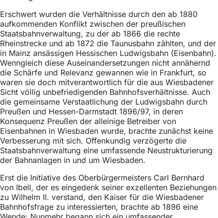
Erschwert wurden die Verhältnisse durch den ab 1880
aufkommenden Konflikt zwischen der preußischen
Staatsbahnverwaltung, zu der ab 1866 die rechte
Rheinstrecke und ab 1872 die Taunusbahn zählten, und der
in Mainz ansässigen Hessischen Ludwigsbahn (Eisenbahn).
Wenngleich diese Auseinandersetzungen nicht annähernd
die Schärfe und Relevanz gewannen wie in Frankfurt, so
waren sie doch mitverantwortlich für die aus Wiesbadener
Sicht völlig unbefriedigenden Bahnhofsverhältnisse. Auch
die gemeinsame Verstaatlichung der Ludwigsbahn durch
Preußen und Hessen-Darmstadt 1896/97, in deren
Konsequenz Preußen der alleinige Betreiber von
Eisenbahnen in Wiesbaden wurde, brachte zunächst keine
Verbesserung mit sich. Offenkundig verzögerte die
Staatsbahnverwaltung eine umfassende Neustrukturierung
der Bahnanlagen in und um Wiesbaden.
Erst die Initiative des Oberbürgermeisters Carl Bernhard
von Ibell, der es eingedenk seiner exzellenten Beziehungen
zu Wilhelm II. verstand, den Kaiser für die Wiesbadener
Bahnhofsfrage zu interessierten, brachte ab 1896 eine
Wende: Nunmehr begann sich ein umfassender