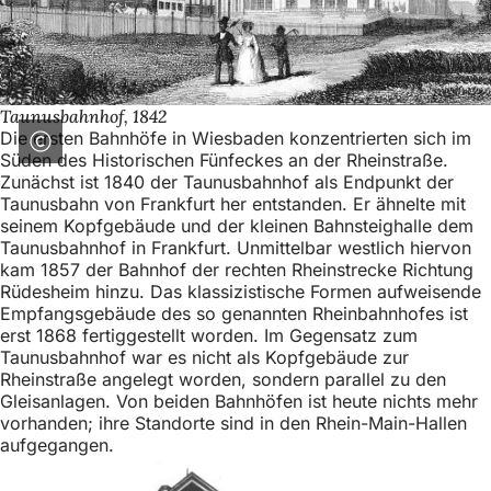
h
h
i
e
Taunusbahnhof, 1842
Die ersten Bahnhöfe in Wiesbaden konzentrierten sich im
r
Süden des Historischen Fünfeckes an der Rheinstraße.
Zunächst ist 1840 der Taunusbahnhof als Endpunkt der
:
Taunusbahn von Frankfurt her entstanden. Er ähnelte mit
seinem Kopfgebäude und der kleinen Bahnsteighalle dem
Taunusbahnhof in Frankfurt. Unmittelbar westlich hiervon
kam 1857 der Bahnhof der rechten Rheinstrecke Richtung
Rüdesheim hinzu. Das klassizistische Formen aufweisende
Empfangsgebäude des so genannten Rheinbahnhofes ist
erst 1868 fertiggestellt worden. Im Gegensatz zum
Taunusbahnhof war es nicht als Kopfgebäude zur
Rheinstraße angelegt worden, sondern parallel zu den
Gleisanlagen. Von beiden Bahnhöfen ist heute nichts mehr
vorhanden; ihre Standorte sind in den Rhein-Main-Hallen
aufgegangen.