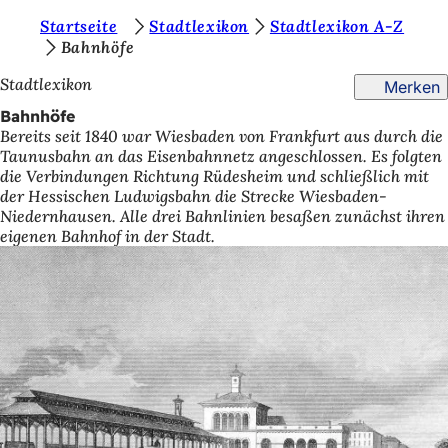
S
Startseite
Stadtlexikon
Stadtlexikon A-Z
Inhalt anspringen
Bahnhöfe
i
Stadtlexikon
Merken
e
Bahnhöfe
b
Bereits seit 1840 war Wiesbaden von Frankfurt aus durch die
e
Taunusbahn an das Eisenbahnnetz angeschlossen. Es folgten
die Verbindungen Richtung Rüdesheim und schließlich mit
f
der Hessischen Ludwigsbahn die Strecke Wiesbaden-
i
Niedernhausen. Alle drei Bahnlinien besaßen zunächst ihren
eigenen Bahnhof in der Stadt.
n
d
e
n
s
i
c