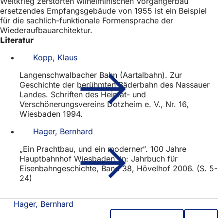
Weltkrieg zerstörten wilhelminischen Vorgängerbau
ersetzendes Empfangsgebäude von 1955 ist ein Beispiel
für die sachlich-funktionale Formensprache der
Wiederaufbauarchitektur.
Literatur
Kopp, Klaus
Langenschwalbacher Bahn (Aartalbahn). Zur
Geschichte der berühmten Bäderbahn des Nassauer
Landes. Schriften des Heimat- und
Verschönerungsvereins Dotzheim e. V., Nr. 16,
Wiesbaden 1994.
Hager, Bernhard
„Ein Prachtbau, und ein moderner“. 100 Jahre
Hauptbahnhof Wiesbaden. In: Jahrbuch für
Eisenbahngeschichte, Band 38, Hövelhof 2006. (S. 5-
24)
Hager, Bernhard