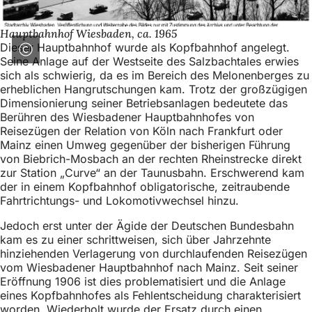
Hauptbahnhof Wiesbaden, ca. 1965
Dieser Hauptbahnhof wurde als Kopfbahnhof angelegt.
Seine Anlage auf der Westseite des Salzbachtales erwies
sich als schwierig, da es im Bereich des Melonenberges zu
erheblichen Hangrutschungen kam. Trotz der großzügigen
Dimensionierung seiner Betriebsanlagen bedeutete das
Berühren des Wiesbadener Hauptbahnhofes von
Reisezügen der Relation von Köln nach Frankfurt oder
Mainz einen Umweg gegenüber der bisherigen Führung
von Biebrich-Mosbach an der rechten Rheinstrecke direkt
zur Station „Curve“ an der Taunusbahn. Erschwerend kam
der in einem Kopfbahnhof obligatorische, zeitraubende
Fahrtrichtungs- und Lokomotivwechsel hinzu.
Jedoch erst unter der Ägide der Deutschen Bundesbahn
kam es zu einer schrittweisen, sich über Jahrzehnte
hinziehenden Verlagerung von durchlaufenden Reisezügen
vom Wiesbadener Hauptbahnhof nach Mainz. Seit seiner
Eröffnung 1906 ist dies problematisiert und die Anlage
eines Kopfbahnhofes als Fehlentscheidung charakterisiert
worden. Wiederholt wurde der Ersatz durch einen