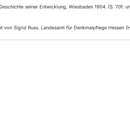
schichte seiner Entwicklung, Wiesbaden 1904. (S. 70f. un
t von Sigrid Russ. Landesamt für Denkmalpflege Hessen (Hrsg.
eistungen
ngs­kalender
ur Webseite