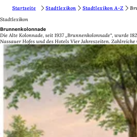
S
Startseite
Stadtlexikon
Stadtlexikon A-Z
Br
Inhalt anspringen
i
Stadtlexikon
e
Brunnenkolonnade
Die Alte Kolonnade, seit 1937 „Brunnenkolonnade“, wurde 182
b
Nassauer Hofes und des Hotels Vier Jahreszeiten. Zahlreich
e
f
i
n
d
e
n
s
i
c