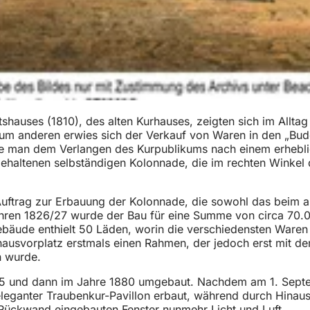
shauses (1810), des alten Kurhauses, zeigten sich im Allta
um anderen erwies sich der Verkauf von Waren in den „Bude
te man dem Verlangen des Kurpublikums nach einem erheb
 gehaltenen selbständigen Kolonnade, die im rechten Winkel
Auftrag zur Erbauung der Kolonnade, die sowohl das beim a
ahren 1826/27 wurde der Bau für eine Summe von circa 70.0
bäude enthielt 50 Läden, worin die verschiedensten Waren 
hausvorplatz erstmals einen Rahmen, der jedoch erst mit d
n wurde.
55 und dann im Jahre 1880 umgebaut. Nachdem am 1. Septe
eleganter Traubenkur-Pavillon erbaut, während durch Hinau
Rückwand eingebauten Fenster nunmehr Licht und Luft.