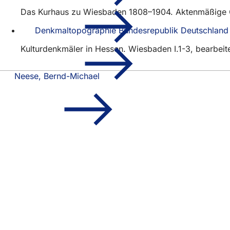
Das Kurhaus zu Wiesbaden 1808–1904. Aktenmäßige Ge
Denkmaltopographie Bundesrepublik Deutschland
Kulturdenkmäler in Hessen. Wiesbaden I.1-3, bearbeite
Neese, Bernd-Michael
Fußbereich
Schnellzugriff
Alle Dienstl
Veranstaltu
Bürgerbüro
Feedback z
Rechtliches