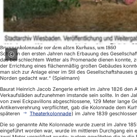
Brunnenkolonnade vor dem alten Kurhaus, um 1860
Schon in den ersten Jahren nach Erbauung des Gesellschaft
das bei schlechtem Wetter als Promenade dienen konnte, z
der Errichtung eines flächenmäßig großen Gebäudes konn
man sich zur Anlage einer im Stil des Gesellschaftshauses
Norden gedacht war.“ (Spielmann)
Baurat Heinrich Jacob Zengerle erhielt im Jahre 1826 den 
Verkaufsläden aufzunehmen imstande sein sollte. In den J
von zwei Eckpavillons abgeschlossene, 129 Meter lange Ge
Antikenverehrung verpflichtet, gab die Kolonnade dem Kur
späteren
Theaterkolonnade
) im Jahre 1839 geschlosse
Die so genannte Alte Kolonnade wurde zuerst im Jahre 18
eingeführt worden war, wurde im mittleren Durchgang ein 
zwei Meter vergrößert wurde; zudem gewährten die in die 