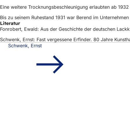
h
Eine weitere Trocknungsbeschleunigung erlaubten ab 1932 di
h
Bis zu seinem Ruhestand 1931 war Berend im Unternehmen t
i
Literatur
Fonrobert, Ewald: Aus der Geschichte der deutschen Lackku
e
Schwenk, Ernst: Fast vergessene Erfinder. 80 Jahre Kunsth
r
Schwenk, Ernst
:
Fußbereich
Schnellzugriff
Alle Dienstl
Veranstaltu
Bürgerbüro
Feedback z
Rechtliches