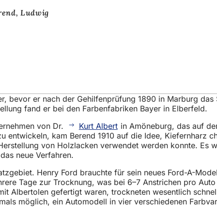
rend, Ludwig
r, bevor er nach der Gehilfenprüfung 1890 in Marburg das
tellung fand er bei den Farbenfabriken Bayer in Elberfeld.
ternehmen von Dr.
Kurt Albert
in Amöneburg, das auf dem
zu entwickeln, kam Berend 1910 auf die Idee, Kiefernharz c
 Herstellung von Holzlacken verwendet werden konnte. Es 
r das neue Verfahren.
zgebiet. Henry Ford brauchte für sein neues Ford-A-Modell
rere Tage zur Trocknung, was bei 6–7 Anstrichen pro Auto 
 mit Albertolen gefertigt waren, trockneten wesentlich schne
mals möglich, ein Automodell in vier verschiedenen Farbvari