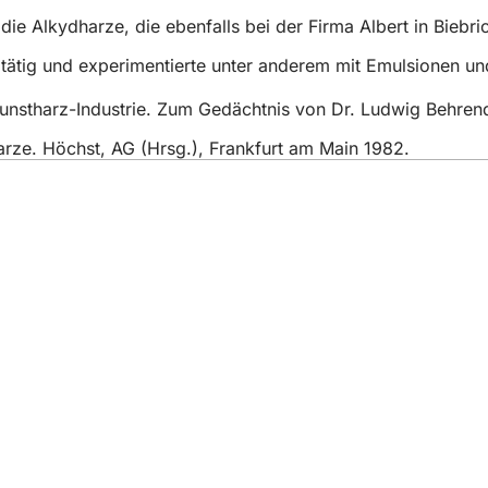
e Alkydharze, die ebenfalls bei der Firma Albert in Biebric
ätig und experimentierte unter anderem mit Emulsionen und
nstharz-Industrie. Zum Gedächtnis von Dr. Ludwig Behrend. 
arze. Höchst, AG (Hrsg.), Frankfurt am Main 1982.
eistungen
ngs­kalender
ur Webseite