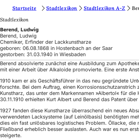
S
Startseite
Stadtlexikon
Stadtlexikon A-Z
Be
Inhalt anspringen
i
Stadtlexikon
e
Berend, Ludwig
Berend, Ludwig
b
Chemiker, Erfinder der Lackkunstharze
e
geboren: 06.08.1868 in Hostenbach an der Saar
gestorben: 31.03.1940 in Wiesbaden
f
Berend absolvierte zunächst eine Ausbildung zum Apotheke
i
mit einer Arbeit über Alkaloide promovierte. Eine erste Ans
n
1910 kam er als Geschäftsführer in das neu gegründete Un
d
forschte. Bei dem Auftrag, einen Korrosionsschutzanstrich 
Kunstharz, das unter dem Markennamen »Albertol« für die
e
30.11.1910 erhielten Kurt Albert und Berend das Patent übe
n
1927 fanden diese Kunstharze überraschend ein neues Absat
s
verwendeten Lacksysteme (auf Leinölbasis) benötigten meh
dies ein fast unlösbares logistisches Problem. Öllacke, die
i
Fließband erheblich besser auslasten. Auch war es nun erst
c
steigerte.