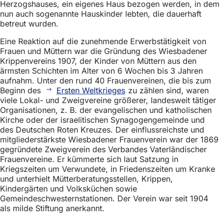
Herzogshauses, ein eigenes Haus bezogen werden, in dem
h
nun auch sogenannte Hauskinder lebten, die dauerhaft
h
betreut wurden.
i
Eine Reaktion auf die zunehmende Erwerbstätigkeit von
Frauen und Müttern war die Gründung des Wiesbadener
e
Krippenvereins 1907, der Kinder von Müttern aus den
r
ärmsten Schichten im Alter von 6 Wochen bis 3 Jahren
aufnahm. Unter den rund 40 Frauenvereinen, die bis zum
:
Beginn des
Ersten Weltkrieges
zu zählen sind, waren
viele Lokal- und Zweigvereine größerer, landesweit tätiger
Organisationen, z. B. der evangelischen und katholischen
Kirche oder der israelitischen Synagogengemeinde und
des Deutschen Roten Kreuzes. Der einflussreichste und
mitgliederstärkste Wiesbadener Frauenverein war der 1869
gegründete Zweigverein des Verbandes Vaterländischer
Frauenvereine. Er kümmerte sich laut Satzung in
Kriegszeiten um Verwundete, in Friedenszeiten um Kranke
und unterhielt Mütterberatungsstellen, Krippen,
Kindergärten und Volksküchen sowie
Gemeindeschwesternstationen. Der Verein war seit 1904
als milde Stiftung anerkannt.