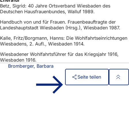
Betz, Sigrid: 40 Jahre Ortsverband Wiesbaden des
Deutschen Hausfrauenbundes, Walluf 1989.
Handbuch von und für Frauen. Frauenbeauftragte der
Landeshauptstadt Wiesbaden (Hrsg.), Wiesbaden 1987.
Kalle, Fritz/Borgmann, Hanns: Die Wohlfahrtseinrichtungen
Wiesbadens, 2. Aufl., Wiesbaden 1914.
Wiesbadener Wohlfahrtsführer für das Kriegsjahr 1916,
Wiesbaden 1916.
Bromberger, Barbara
Seite teilen
Fußbereich
Schnellzugriff
Alle Dienstleistungen
Veranstaltungs­kalender
Bürgerbüro
Feedback zur Webseite