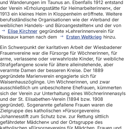
und Wanderungen im Taunus an. Ebenfalls 1912 entstand
der Verein »Erholungsstätte für Heimarbeiterinnen«, der
1913 ein kleines Heim in Kloppenheim eröffnete. Weitere
berufsständische Organisationen wie der »Verband der
weiblichen Handels- und Büroangestellten« und der von
Elise Kirchner
gegründete »Lehrerinnenverein für
Nassau« kamen nach dem
Ersten Weltkrieg
hinzu.
Ein Schwerpunkt der karitativen Arbeit der Wiesbadener
Frauenvereine war die Fürsorge für Wöchnerinnen, für
arme, verlassene oder verwahrloste Kinder, für weibliche
Strafgefangene sowie für ältere alleinstehende, aber
verarmte Damen der besseren Kreise. Der 1889
gegründete Marienverein engagierte sich für
Waisenhauszöglinge. Um Wöchnerinnen, und zwar
ausschließlich um unbescholtene Ehefrauen, kümmerten
sich der Verein zur Unterhaltung eines Wöchnerinnenasyls
und der St. Elisabethen-Verein (1894 bzw. 1908
gegründet). Sogenannte gefallene Frauen waren die
Zielgruppe des katholischen »Fürsorgevereins
Johannesstift zum Schutz bzw. zur Rettung sittlich
gefährdeter Mädchen« und der Ortsgruppe des
katholischen »Fürsorgevereins für Mädchen, Frauen und