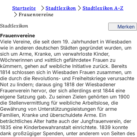
S
Startseite
Stadtlexikon
Stadtlexikon A-Z
Inhalt anspringen
Frauenvereine
i
Stadtlexikon
Merken
e
Frauenvereine
b
Viele Vereine, die seit dem 19. Jahrhundert in Wiesbaden
e
wie in anderen deutschen Städten gegründet wurden, um
sich um Arme, Kranke, um verwahrloste Kinder,
f
Wöchnerinnen und »sittlich gefährdete« Frauen zu
i
kümmern, gehen auf weibliche Initiative zurück. Bereits
1814 schlossen sich in Wiesbaden Frauen zusammen, um
n
die durch die Revolutions- und Freiheitskriege verursachte
d
Not zu lindern; daraus ging 1818 der Wiesbadener
Frauenverein hervor, der sich allerdings erst 1844 eine
e
eigene Satzung gab. Zu seinen Zielen gehörten um 1900
die Stellenvermittlung für weibliche Arbeitslose, die
n
Gewährung von Unterstützungsleistungen für arme
s
Familien, Kranke und überschuldete Arme. Ein
beträchtliches Alter hatte auch der Jungfrauenverein, der
i
1835 eine Kinderbewahranstalt einrichtete. 1839 konnte
c
dank großzügiger Spenden, unter anderem von Seiten des