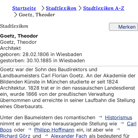
S
Startseite
Stadtlexikon
Stadtlexikon A-Z
Inhalt anspringen
Goetz, Theodor
i
Stadtlexikon
Merken
e
Goetz, Theodor
b
Goetz, Theodor
e
Architekt
geboren: 28.02.1806 in Wiesbaden
f
gestorben: 30.10.1885 in Wiesbaden
i
Goetz war der Sohn des Baudirektors und
n
Landbaumeisters Carl Florian Goetz. An der Akademie der
Bildenden Künste in München studierte er seit 1824
d
Architektur. 1828 trat er in den nassauischen Landesdienst
ein, wurde 1866 von der preußischen Verwaltung
e
übernommen und erreichte in seiner Laufbahn die Stellung
n
eines Oberbaurats.
s
Unter den Baumeistern des romantischen
Historismus
i
nimmt er weniger eine herausragende Stellung wie
Carl
Boos
oder
Philipp Hoffmann
ein, ist aber wie
c
Richard Görz
und
Alexander Fach
als bedeutend für