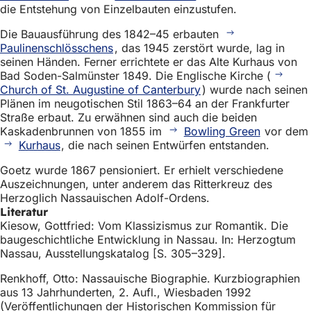
h
die Entstehung von Einzelbauten einzustufen.
h
Die Bauausführung des 1842–45 erbauten
Paulinenschlösschens
, das 1945 zerstört wurde, lag in
i
seinen Händen. Ferner errichtete er das Alte Kurhaus von
e
Bad Soden-Salmünster 1849. Die Englische Kirche (
Church of St. Augustine of Canterbury
) wurde nach seinen
r
Plänen im neugotischen Stil 1863–64 an der Frankfurter
:
Straße erbaut. Zu erwähnen sind auch die beiden
Kaskadenbrunnen von 1855 im
Bowling Green
vor dem
Kurhaus
, die nach seinen Entwürfen entstanden.
Goetz wurde 1867 pensioniert. Er erhielt verschiedene
Auszeichnungen, unter anderem das Ritterkreuz des
Herzoglich Nassauischen Adolf-Ordens.
Literatur
Kiesow, Gottfried: Vom Klassizismus zur Romantik. Die
baugeschichtliche Entwicklung in Nassau. In: Herzogtum
Nassau, Ausstellungskatalog [S. 305–329].
Renkhoff, Otto: Nassauische Biographie. Kurzbiographien
aus 13 Jahrhunderten, 2. Aufl., Wiesbaden 1992
(Veröffentlichungen der Historischen Kommission für