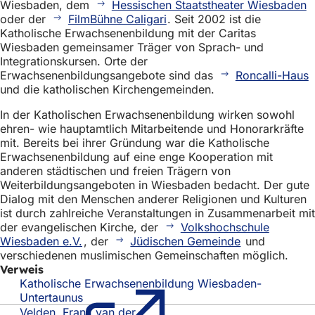
Wiesbaden, dem
Hessischen Staatstheater Wiesbaden
h
oder der
FilmBühne Caligari
. Seit 2002 ist die
h
Katholische Erwachsenenbildung mit der Caritas
Wiesbaden gemeinsamer Träger von Sprach- und
i
Integrationskursen. Orte der
e
Erwachsenenbildungsangebote sind das
Roncalli-Haus
und die katholischen Kirchengemeinden.
r
In der Katholischen Erwachsenenbildung wirken sowohl
:
ehren- wie hauptamtlich Mitarbeitende und Honorarkräfte
mit. Bereits bei ihrer Gründung war die Katholische
Erwachsenenbildung auf eine enge Kooperation mit
anderen städtischen und freien Trägern von
Weiterbildungsangeboten in Wiesbaden bedacht. Der gute
Dialog mit den Menschen anderer Religionen und Kulturen
ist durch zahlreiche Veranstaltungen in Zusammenarbeit mit
der evangelischen Kirche, der
Volkshochschule
Wiesbaden e.V.
, der
Jüdischen Gemeinde
und
verschiedenen muslimischen Gemeinschaften möglich.
Verweis
Katholische Erwachsenenbildung Wiesbaden-
Untertaunus
(Öffnet
in
Velden, Frank van der