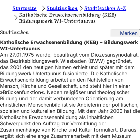
S
Startseite
Stadtlexikon
Stadtlexikon A-Z
Inhalt anspringen
Katholische Erwachsenenbildung (KEB) –
i
Bildungswerk WI-Untertaunus
e
Stadtlexikon
Merken
b
Katholische Erwachsenenbildung (KEB) – Bildungswerk
e
WI-Untertaunus
Am 27.01.1975 wurde, beauftragt vom Diözesansynodalrat,
f
das Bezirksbildungswerk Wiesbaden (BWW) gegründet,
i
das 2001 den heutigen Namen erhielt und später mit dem
Bildungswerk Untertaunus fusionierte. Die Katholische
n
Erwachsenenbildung arbeitet an den Nahtstellen von
d
Mensch, Kirche und Gesellschaft, und steht hier in einer
»Brückenfunktion«. Neben religiöser und theologischer
e
Bildung und der damit verbundenen Orientierung am
christlichen Menschenbild ist sie Anbieterin der politischen,
n
sozialen und kulturellen Bildung. Mit dem Jahr 2000 hat die
s
Katholische Erwachsenenbildung als inhaltlichen
Schwerpunkt den Auftrag zur Vermittlung der
i
Zusammenhänge von Kirche und Kultur formuliert. Daraus
c
ergibt sich eine enge Zusammenarbeit mit dem Museum