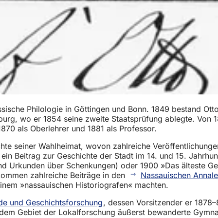
ssische Philologie in Göttingen und Bonn. 1849 bestand Ott
urg, wo er 1854 seine zweite Staatsprüfung ablegte. Von 1
70 als Oberlehrer und 1881 als Professor.
hte seiner Wahlheimat, wovon zahlreiche Veröffentlichunge
n Beitrag zur Geschichte der Stadt im 14. und 15. Jahrhun
d Urkunden über Schenkungen) oder 1900 »Das älteste Geri
kommen zahlreiche Beiträge in den
Nassauischen Annal
u einem »nassauischen Historiografen« machten.
nde und Geschichtsforschung
, dessen Vorsitzender er 1878–
auf dem Gebiet der Lokalforschung äußerst bewanderte Gymnas