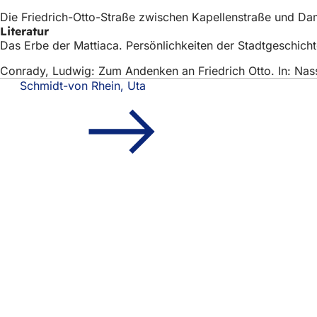
Die Friedrich-Otto-Straße zwischen Kapellenstraße und Da
Literatur
Das Erbe der Mattiaca. Persönlichkeiten der Stadtgeschich
Conrady, Ludwig: Zum Andenken an Friedrich Otto. In: Nass
Schmidt-von Rhein, Uta
Fußbereich
Schnellzugriff
Alle Dienstl
Veranstaltu
Bürgerbüro
Feedback z
Rechtliches
Datenschutz
Nutzungsbe