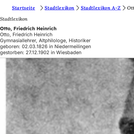
S
Startseite
Stadtlexikon
Stadtlexikon A-Z
Ot
Inhalt anspringen
i
Stadtlexikon
e
Otto, Friedrich Heinrich
Otto, Friedrich Heinrich
b
Gymnasiallehrer, Altphilologe, Historiker
e
geboren: 02.03.1826 in Niedermeilingen
gestorben: 27.12.1902 in Wiesbaden
f
i
n
d
e
n
s
i
c