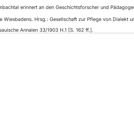
mbachtal erinnert an den Geschichtsforscher und Pädagoge
te Wiesbadens. Hrsg.: Gesellschaft zur Pflege von Dialekt
auische Annalen 33/1903 H.1 [S. 162 ff.].
eistungen
ngs­kalender
ur Webseite
einstellungen
dingungen