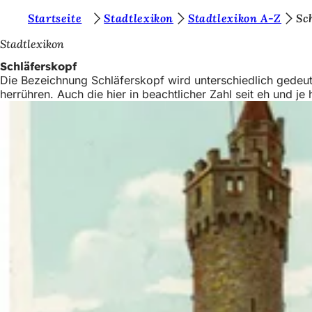
S
Startseite
Stadtlexikon
Stadtlexikon A-Z
Sc
Inhalt anspringen
i
Stadtlexikon
e
Schläferskopf
Die Bezeichnung Schläferskopf wird unterschiedlich gedeut
b
herrühren. Auch die hier in beachtlicher Zahl seit eh und 
e
f
i
n
d
e
n
s
i
c