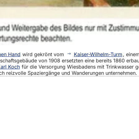
nen Hand
wird gekrönt vom
Kaiser-Wilhelm-Turm
, eine
tschaftsgebäude von 1908 ersetzten eine bereits 1860 erba
arl Koch
für die Versorgung Wiesbadens mit Trinkwasser ge
ich reizvolle Spaziergänge und Wanderungen unternehmen.
eistungen
ngs­kalender
ur Webseite