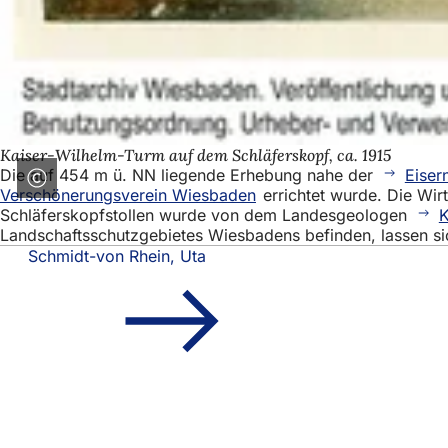
Kaiser-Wilhelm-Turm auf dem Schläferskopf, ca. 1915
Die auf 454 m ü. NN liegende Erhebung nahe der
Eiser
Verschönerungsverein Wiesbaden
errichtet wurde. Die Wir
Schläferskopfstollen wurde von dem Landesgeologen
K
Landschaftsschutzgebietes Wiesbadens befinden, lassen s
Schmidt-von Rhein, Uta
Fußbereich
Schnellzugriff
Alle Dienstl
Veranstaltu
Bürgerbüro
Feedback z