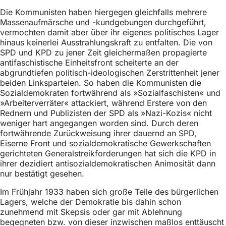
h
Die Kommunisten haben hiergegen gleichfalls mehrere
h
Massenaufmärsche und -kundgebungen durchgeführt,
vermochten damit aber über ihr eigenes politisches Lager
i
hinaus keinerlei Ausstrahlungskraft zu entfalten. Die von
SPD und KPD zu jener Zeit gleichermaßen propagierte
e
antifaschistische Einheitsfront scheiterte an der
r
abgrundtiefen politisch-ideologischen Zerstrittenheit jener
beiden Linksparteien. So haben die Kommunisten die
:
Sozialdemokraten fortwährend als »Sozialfaschisten« und
»Arbeiterverräter« attackiert, während Erstere von den
Rednern und Publizisten der SPD als »Nazi-Kozis« nicht
weniger hart angegangen worden sind. Durch deren
fortwährende Zurückweisung ihrer dauernd an SPD,
Eiserne Front und sozialdemokratische Gewerkschaften
gerichteten Generalstreikforderungen hat sich die KPD in
ihrer dezidiert antisozialdemokratischen Animosität dann
nur bestätigt gesehen.
Im Frühjahr 1933 haben sich große Teile des bürgerlichen
Lagers, welche der Demokratie bis dahin schon
zunehmend mit Skepsis oder gar mit Ablehnung
begegneten bzw. von dieser inzwischen maßlos enttäuscht