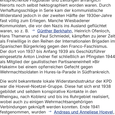
hierorts noch selbst hektographiert worden waren. Durch
Verhaftungsschläge in Serie kam der kommunistische
Widerstand jedoch in der zweiten Hälfte der 1930er-Jahre
fast völlig zum Erliegen. Manche Wiesbadener
Kommunisten, die vor den Nazis ins Ausland geflüchtet
waren, so z. B.
Günther Berkhahn
, Heinrich Ofenloch,
Hans Thamerus und Paul Schmiedel, kämpften zu jener Zeit
als Freiwillige in den Reihen der Internationalen Brigaden im
Spanischen Bürgerkrieg gegen den Franco-Faschismus.
Der dort von 1937 bis Anfang 1939 als Geschützführer
eingesetzte Anton Lindner fiel schließlich an Pfingsten 1944
als Mitglied der gaullistischen Partisaneneinheit »Bir
Hakeim« bei einem opferreichen Gefecht gegen
Wehrmachtsoldaten in Hures-la-Parade in Südfrankreich.
Die wohl bekannteste lokale Widerstandsstruktur der KPD
war die Hoevel-Noetzel-Gruppe. Diese hat sich erst 1938
gebildet und seitdem konspirative Kontakte in den
Rheingau, nach Koblenz und bis ins Ruhrgebiet realisiert,
wobei auch zu einigen Wehrmachtsangehörigen
Verbindungen geknüpft werden konnten. Ende 1941
festgenommen, wurden
Andreas und Anneliese Hoevel
,