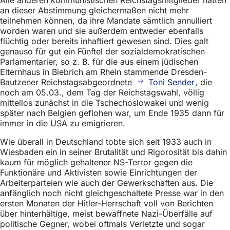
an dieser Abstimmung gleichermaßen nicht mehr
teilnehmen können, da ihre Mandate sämtlich annulliert
worden waren und sie außerdem entweder ebenfalls
flüchtig oder bereits inhaftiert gewesen sind. Dies galt
genauso für gut ein Fünftel der sozialdemokratischen
Parlamentarier, so z. B. für die aus einem jüdischen
Elternhaus in Biebrich am Rhein stammende Dresden-
Bautzener Reichstagsabgeordnete
Toni Sender
, die
noch am 05.03., dem Tag der Reichstagswahl, völlig
mittellos zunächst in die Tschechoslowakei und wenig
später nach Belgien geflohen war, um Ende 1935 dann für
immer in die USA zu emigrieren.
Wie überall in Deutschland tobte sich seit 1933 auch in
Wiesbaden ein in seiner Brutalität und Rigorosität bis dahin
kaum für möglich gehaltener NS-Terror gegen die
Funktionäre und Aktivisten sowie Einrichtungen der
Arbeiterparteien wie auch der Gewerkschaften aus. Die
anfänglich noch nicht gleichgeschaltete Presse war in den
ersten Monaten der Hitler-Herrschaft voll von Berichten
über hinterhältige, meist bewaffnete Nazi-Überfälle auf
politische Gegner, wobei oftmals Verletzte und sogar