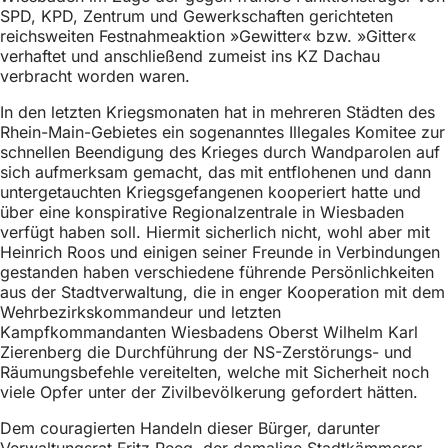
SPD, KPD, Zentrum und Gewerkschaften gerichteten
reichsweiten Festnahmeaktion »Gewitter« bzw. »Gitter«
verhaftet und anschließend zumeist ins KZ Dachau
verbracht worden waren.
In den letzten Kriegsmonaten hat in mehreren Städten des
Rhein-Main-Gebietes ein sogenanntes Illegales Komitee zur
schnellen Beendigung des Krieges durch Wandparolen auf
sich aufmerksam gemacht, das mit entflohenen und dann
untergetauchten Kriegsgefangenen kooperiert hatte und
über eine konspirative Regionalzentrale in Wiesbaden
verfügt haben soll. Hiermit sicherlich nicht, wohl aber mit
Heinrich Roos und einigen seiner Freunde in Verbindungen
gestanden haben verschiedene führende Persönlichkeiten
aus der Stadtverwaltung, die in enger Kooperation mit dem
Wehrbezirkskommandeur und letzten
Kampfkommandanten Wiesbadens Oberst Wilhelm Karl
Zierenberg die Durchführung der NS-Zerstörungs- und
Räumungsbefehle vereitelten, welche mit Sicherheit noch
viele Opfer unter der Zivilbevölkerung gefordert hätten.
Dem couragierten Handeln dieser Bürger, darunter
Verwaltungsrat Fritz Reeg, der damalige Stadtkämmerer