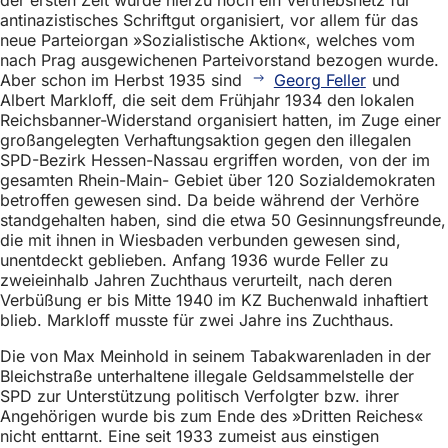
antinazistisches Schriftgut organisiert, vor allem für das
neue Parteiorgan »Sozialistische Aktion«, welches vom
nach Prag ausgewichenen Parteivorstand bezogen wurde.
Aber schon im Herbst 1935 sind
Georg Feller
und
Albert Markloff, die seit dem Frühjahr 1934 den lokalen
Reichsbanner-Widerstand organisiert hatten, im Zuge einer
großangelegten Verhaftungsaktion gegen den illegalen
SPD-Bezirk Hessen-Nassau ergriffen worden, von der im
gesamten Rhein-Main- Gebiet über 120 Sozialdemokraten
betroffen gewesen sind. Da beide während der Verhöre
standgehalten haben, sind die etwa 50 Gesinnungsfreunde,
die mit ihnen in Wiesbaden verbunden gewesen sind,
unentdeckt geblieben. Anfang 1936 wurde Feller zu
zweieinhalb Jahren Zuchthaus verurteilt, nach deren
Verbüßung er bis Mitte 1940 im KZ Buchenwald inhaftiert
blieb. Markloff musste für zwei Jahre ins Zuchthaus.
Die von Max Meinhold in seinem Tabakwarenladen in der
Bleichstraße unterhaltene illegale Geldsammelstelle der
SPD zur Unterstützung politisch Verfolgter bzw. ihrer
Angehörigen wurde bis zum Ende des »Dritten Reiches«
nicht enttarnt. Eine seit 1933 zumeist aus einstigen