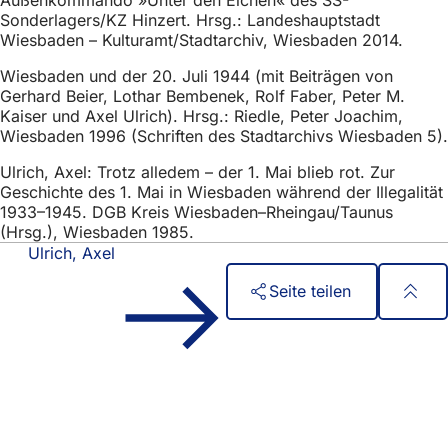
Sonderlagers/KZ Hinzert. Hrsg.: Landeshauptstadt
Wiesbaden – Kulturamt/Stadtarchiv, Wiesbaden 2014.
Wiesbaden und der 20. Juli 1944 (mit Beiträgen von
Gerhard Beier, Lothar Bembenek, Rolf Faber, Peter M.
Kaiser und Axel Ulrich). Hrsg.: Riedle, Peter Joachim,
Wiesbaden 1996 (Schriften des Stadtarchivs Wiesbaden 5).
Ulrich, Axel: Trotz alledem – der 1. Mai blieb rot. Zur
Geschichte des 1. Mai in Wiesbaden während der Illegalität
1933–1945. DGB Kreis Wiesbaden–Rheingau/Taunus
(Hrsg.), Wiesbaden 1985.
Ulrich, Axel
Seite teilen
Fußbereich
Schnellzugriff
Alle Dienstleistungen
Veranstaltungs­kalender
Bürgerbüro
Feedback zur Webseite