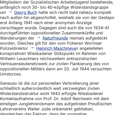
Mitgliedern der Sozialistischen Arbeiterjugend bestehende,
anfänglich noch 30- bis 40-köpfige Widerstandsgruppe
um
Georg Buch
hatte sich recht bald nahezu komplett
nach außen hin abgeschottet, weshalb sie von der Gestapo
erst Anfang 1941 nach einer anonymen Anzeige
zerschlagen wurde. Dagegen sind auch die von 1934–41
durchgeführten oppositionellen Zusammenkünfte und
Wanderungen der
Naturfreunde
niemals aufgedeckt
worden. Gleiches gilt für den vom früheren Wormser
Polizeidirektor
Heinrich Maschmeye
r angeleiteten
konspirativen Wiesbadener Stützpunkt im Rahmen von
Wilhelm Leuschners reichsweitem antinazistischen
Vertrauensleutenetzwerk zur zivilen Flankierung des von
oppositionellen Militärs dann am 20. Juli 1944 versuchten
Umsturzes.
Genauso ist die zur personellen Verbreiterung jener
schließlich außerordentlich weit verzweigten zivilen
Widerstandsstruktur wohl 1943 erfolgte Wiesbadener
Kontaktaufnahme von Prof. Dr. Adolf Reichwein mit dem
einstigen Junglehrerobmann des aufgelösten Preußischen
Lehrervereins Walter Jude unbemerkt geblieben,
desgleichen das Faktum, dass der vormalige