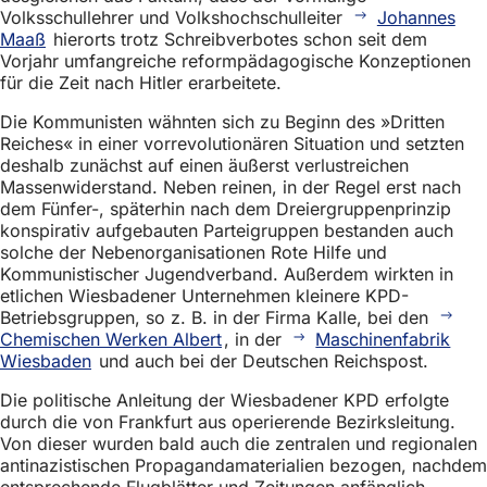
Volksschullehrer und Volkshochschulleiter
Johannes
Maaß
hierorts trotz Schreibverbotes schon seit dem
Vorjahr umfangreiche reformpädagogische Konzeptionen
für die Zeit nach Hitler erarbeitete.
Die Kommunisten wähnten sich zu Beginn des »Dritten
Reiches« in einer vorrevolutionären Situation und setzten
deshalb zunächst auf einen äußerst verlustreichen
Massenwiderstand. Neben reinen, in der Regel erst nach
dem Fünfer-, späterhin nach dem Dreiergruppenprinzip
konspirativ aufgebauten Parteigruppen bestanden auch
solche der Nebenorganisationen Rote Hilfe und
Kommunistischer Jugendverband. Außerdem wirkten in
etlichen Wiesbadener Unternehmen kleinere KPD-
Betriebsgruppen, so z. B. in der Firma Kalle, bei den
Chemischen Werken Albert
, in der
Maschinenfabrik
Wiesbaden
und auch bei der Deutschen Reichspost.
Die politische Anleitung der Wiesbadener KPD erfolgte
durch die von Frankfurt aus operierende Bezirksleitung.
Von dieser wurden bald auch die zentralen und regionalen
antinazistischen Propagandamaterialien bezogen, nachdem
entsprechende Flugblätter und Zeitungen anfänglich