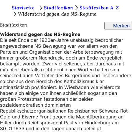
S
Startseite
Stadtlexikon
Stadtlexikon A-Z
Inhalt anspringen
Widerstand gegen das NS-Regime
i
Stadtlexikon
Merken
e
Widerstand gegen das NS-Regime
b
Die seit Ende der 1920er-Jahre unablässig bedrohlicher
e
angewachsene NS-Bewegung war vor allem von den
Parteien und Organisationen der Arbeiterbewegung mit
f
immer größerem Nachdruck, doch am Ende vergeblich
i
bekämpft worden. Zwar viel seltener, aber durchaus mit
mitunter ebenfalls recht deutlichen Worten hatten sich
n
seinerzeit auch Vertreter des Bürgertums und insbesondere
d
solche aus dem Bereich des Katholizismus klar
antinazistisch positioniert. In Wiesbaden wie vielerorts
e
haben sich einige von ihnen schließlich sogar an den
großen Protestmanifestationen der beiden
n
sozialdemokratisch dominierten
s
Republikschutzorganisationen Reichsbanner Schwarz-Rot-
Gold und Eiserne Front gegen die Machtübertragung an
i
Hitler durch Reichspräsident Paul von Hindenburg am
c
30.01.1933 und in den Tagen danach beteiligt.