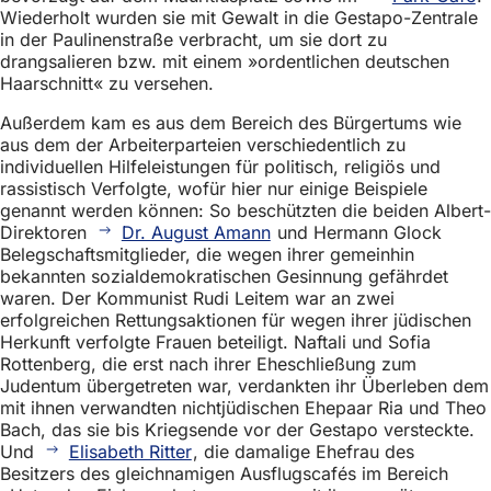
Wiederholt wurden sie mit Gewalt in die Gestapo-Zentrale
in der Paulinenstraße verbracht, um sie dort zu
drangsalieren bzw. mit einem »ordentlichen deutschen
Haarschnitt« zu versehen.
Außerdem kam es aus dem Bereich des Bürgertums wie
aus dem der Arbeiterparteien verschiedentlich zu
individuellen Hilfeleistungen für politisch, religiös und
rassistisch Verfolgte, wofür hier nur einige Beispiele
genannt werden können: So beschützten die beiden Albert-
Direktoren
Dr. August Amann
und Hermann Glock
Belegschaftsmitglieder, die wegen ihrer gemeinhin
bekannten sozialdemokratischen Gesinnung gefährdet
waren. Der Kommunist Rudi Leitem war an zwei
erfolgreichen Rettungsaktionen für wegen ihrer jüdischen
Herkunft verfolgte Frauen beteiligt. Naftali und Sofia
Rottenberg, die erst nach ihrer Eheschließung zum
Judentum übergetreten war, verdankten ihr Überleben dem
mit ihnen verwandten nichtjüdischen Ehepaar Ria und Theo
Bach, das sie bis Kriegsende vor der Gestapo versteckte.
Und
Elisabeth Ritter
, die damalige Ehefrau des
Besitzers des gleichnamigen Ausflugscafés im Bereich