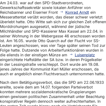
Am 24.03. war auf den SPD-Stadtverordneten,
Gewerkschaftssekretär sowie lokalen Anführer von
Reichsbanner und Eiserner Front
Konrad Arndt
ein
Messerattentat verübt worden, das dieser schwer verletzt
überlebt hatte. Otto Witte sah sich zur gleichen Zeit offenen
Morddrohungen ausgesetzt, während der jüdische
Milchhändler und SPD-Kassierer Max Kassel am 22.04. in
seiner Wohnung in der Webergasse 46 erschossen worden
ist. Am 16.05. wurde Otto Quarch auf der Flucht vor SS-
Leuten angeschossen, was vier Tage später seinen Tod zur
Folge hatte. Dutzende von Arbeiterfunktionären wurden in
die eilends in der einstigen Münze am
Luisenplatz
eingerichtete Haftstätte der SA bzw. in deren Prügelkeller
in der Lessingstraße verschleppt. Dort wurde am 19.08.
jenes Jahres der Kommunist Karl Müller erschossen, da
auch er angeblich einen Fluchtversuch unternommen hatte.
Nach dem Betätigungsverbot, das die SPD am 22.06.1933
ereilte, sowie dem am 14.07. folgenden Parteiverbot
konnten mehrere sozialdemokratische Gruppierungen
einen gewissen politischen Zusammenhalt unter Beachtung
konspirativer Regeln dennoch weiter aufrechterhalten. In
der ersten Zeit wurde hierzu noch ein Vertriebsnetz für