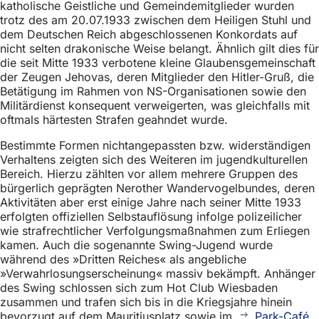
katholische Geistliche und Gemeindemitglieder wurden
trotz des am 20.07.1933 zwischen dem Heiligen Stuhl und
dem Deutschen Reich abgeschlossenen Konkordats auf
nicht selten drakonische Weise belangt. Ähnlich gilt dies für
die seit Mitte 1933 verbotene kleine Glaubensgemeinschaft
der Zeugen Jehovas, deren Mitglieder den Hitler-Gruß, die
Betätigung im Rahmen von NS-Organisationen sowie den
Militärdienst konsequent verweigerten, was gleichfalls mit
oftmals härtesten Strafen geahndet wurde.
Bestimmte Formen nichtangepassten bzw. widerständigen
Verhaltens zeigten sich des Weiteren im jugendkulturellen
Bereich. Hierzu zählten vor allem mehrere Gruppen des
bürgerlich geprägten Nerother Wandervogelbundes, deren
Aktivitäten aber erst einige Jahre nach seiner Mitte 1933
erfolgten offiziellen Selbstauflösung infolge polizeilicher
wie strafrechtlicher Verfolgungsmaßnahmen zum Erliegen
kamen. Auch die sogenannte Swing-Jugend wurde
während des »Dritten Reiches« als angebliche
»Verwahrlosungserscheinung« massiv bekämpft. Anhänger
des Swing schlossen sich zum Hot Club Wiesbaden
zusammen und trafen sich bis in die Kriegsjahre hinein
bevorzugt auf dem Mauritiusplatz sowie im
Park-Café
.