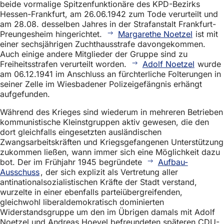
beide vormalige Spitzenfunktionäre des KPD-Bezirks
Hessen-Frankfurt, am 26.06.1942 zum Tode verurteilt und
am 28.08. desselben Jahres in der Strafanstalt Frankfurt-
Preungesheim hingerichtet.
Margarethe Noetzel
ist mit
einer sechsjährigen Zuchthausstrafe davongekommen.
Auch einige andere Mitglieder der Gruppe sind zu
Freiheitsstrafen verurteilt worden.
Adolf Noetzel
wurde
am 06.12.1941 im Anschluss an fürchterliche Folterungen in
seiner Zelle im Wiesbadener Polizeigefängnis erhängt
aufgefunden.
Während des Krieges sind wiederum in mehreren Betrieben
kommunistische Kleinstgruppen aktiv gewesen, die den
dort gleichfalls eingesetzten ausländischen
Zwangsarbeitskräften und Kriegsgefangenen Unterstützung
zukommen ließen, wann immer sich eine Möglichkeit dazu
bot. Der im Frühjahr 1945 begründete
Aufbau-
Ausschuss
, der sich explizit als Vertretung aller
antinationalsozialistischen Kräfte der Stadt verstand,
wurzelte in einer ebenfalls parteiübergreifenden,
gleichwohl liberaldemokratisch dominierten
Widerstandsgruppe um den im Übrigen damals mit Adolf
Noetzel und Andreas Hoevel befreundeten späteren CDU-