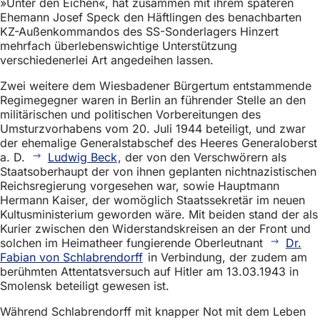
»Unter den Eichen«, hat zusammen mit ihrem späteren
Ehemann Josef Speck den Häftlingen des benachbarten
KZ-Außenkommandos des SS-Sonderlagers Hinzert
mehrfach überlebenswichtige Unterstützung
verschiedenerlei Art angedeihen lassen.
Zwei weitere dem Wiesbadener Bürgertum entstammende
Regimegegner waren in Berlin an führender Stelle an den
militärischen und politischen Vorbereitungen des
Umsturzvorhabens vom 20. Juli 1944 beteiligt, und zwar
der ehemalige Generalstabschef des Heeres Generaloberst
a. D.
Ludwig Beck
, der von den Verschwörern als
Staatsoberhaupt der von ihnen geplanten nichtnazistischen
Reichsregierung vorgesehen war, sowie Hauptmann
Hermann Kaiser, der womöglich Staatssekretär im neuen
Kultusministerium geworden wäre. Mit beiden stand der als
Kurier zwischen den Widerstandskreisen an der Front und
solchen im Heimatheer fungierende Oberleutnant
Dr.
Fabian von Schlabrendorff
in Verbindung, der zudem am
berühmten Attentatsversuch auf Hitler am 13.03.1943 in
Smolensk beteiligt gewesen ist.
Während Schlabrendorff mit knapper Not mit dem Leben