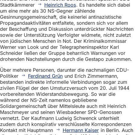
Stadtkämmerer
Heinrich Roos
. Es handelte sich dabei
um eine mehr als 30 NS-Gegner zählende
Gesinnungsgemeinschaft, die keinerlei antinazistische
Propagandaaktivitäten entfaltete, sondern sich vor allem
der Beschaffung und Diskussion unterdrückter Nachrichten
sowie der Unterstützung Verfolgter widmete, nicht zuletzt
von jüdischen Menschen in Not. Der Kriminalkommissar
Werner van Look und der Telegrapheninspektor Karl
Schneider ließen der Gruppe beharrlich Warnungen vor
drohenden Nachstellungen durch die Gestapo zukommen.
Über mehrere Personen, darunter die nachmaligen CDU-
Politiker
Ferdinand Grün
und Erich Zimmermann,
bestanden indirekte informelle Verbindungen sogar zum
zivilen Flügel der den Umsturzversuch vom 20. Juli 1944
vorbereitenden Widerstandsbewegung. So war die
während der NS-Zeit namenlos gebliebene
Solidargemeinschaft über Mittelsleute auch mit Heinrich
Maschmeyer und seinen Wiesbadener SPD-Genossen
vernetzt. Der Kaufmann Ludwig Schwenck unterhielt
zudem durch konspirativ verschlüsselte Korrespondenzen
Kontakt mit Hauptmann
Hermann Kaiser
in Berlin. Auch