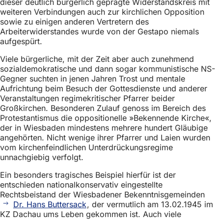
dieser deutlich bürgerlich geprägte Widerstandskreis mit
weiteren Verbindungen auch zur kirchlichen Opposition
sowie zu einigen anderen Vertretern des
Arbeiterwiderstandes wurde von der Gestapo niemals
aufgespürt.
Viele bürgerliche, mit der Zeit aber auch zunehmend
sozialdemokratische und dann sogar kommunistische NS-
Gegner suchten in jenen Jahren Trost und mentale
Aufrichtung beim Besuch der Gottesdienste und anderer
Veranstaltungen regimekritischer Pfarrer beider
Großkirchen. Besonderen Zulauf genoss im Bereich des
Protestantismus die oppositionelle »Bekennende Kirche«,
der in Wiesbaden mindestens mehrere hundert Gläubige
angehörten. Nicht wenige ihrer Pfarrer und Laien wurden
vom kirchenfeindlichen Unterdrückungsregime
unnachgiebig verfolgt.
Ein besonders tragisches Beispiel hierfür ist der
entschieden nationalkonservativ eingestellte
Rechtsbeistand der Wiesbadener Bekenntnisgemeinden
Dr. Hans Buttersack
, der vermutlich am 13.02.1945 im
KZ Dachau ums Leben gekommen ist. Auch viele