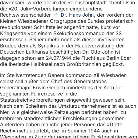
davonkam, wurde der in der Reichshauptstadt ebenfalls in
die »20. Juli«-Vorbereitungen eingebundene
Rechtswissenschaftler
Dr. Hans John
, der vordem der
kleinen Wiesbadener Ortsgruppe des Bundes proletarisch-
revolutionärer Schriftsteller angehört hatte, kurz vor
Kriegsende von einem Exekutionskommando der SS
erschossen. Seinem mehr noch als dieser involvierten
Bruder, dem als Syndikus in der Hauptverwaltung der
Deutschen Lufthansa beschäftigten Dr. Otto John ist
dagegen schon am 24.07.1944 die Flucht aus Berlin über
die Iberische Halbinsel nach Großbritannien geglückt.
Im Stellvertretenden Generalkommando XII Wiesbaden
selbst soll außer dem Chef des Generalstabes
Generalmajor Erwin Gerlach mindestens der Kern der
sogenannten Führerreserve in die
Staatsstreichvorbereitungen eingeweiht gewesen sein.
Nach dem Scheitern des Umsturzunternehmens ist es auch
hier, wie gleicherweise Zeitzeugen berichtet haben, zu
mehreren standrechtlichen Erschießungen gekommen.
Außerdem haben manche jener Personen das »Dritte
Reich« nicht überlebt, die im Sommer 1944 auch in
Wiesbaden im Zuge der gegen frühere Funktionsträger von