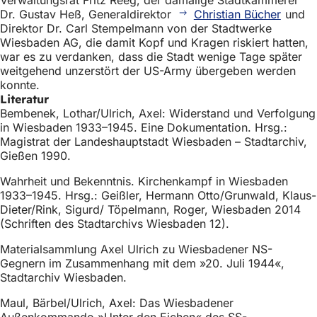
Dr. Gustav Heß, Generaldirektor
Christian Bücher
und
Direktor Dr. Carl Stempelmann von der Stadtwerke
Wiesbaden AG, die damit Kopf und Kragen riskiert hatten,
war es zu verdanken, dass die Stadt wenige Tage später
weitgehend unzerstört der US-Army übergeben werden
konnte.
Literatur
Bembenek, Lothar/Ulrich, Axel: Widerstand und Verfolgung
in Wiesbaden 1933–1945. Eine Dokumentation. Hrsg.:
Magistrat der Landeshauptstadt Wiesbaden – Stadtarchiv,
Gießen 1990.
Wahrheit und Bekenntnis. Kirchenkampf in Wiesbaden
1933–1945. Hrsg.: Geißler, Hermann Otto/Grunwald, Klaus-
Dieter/Rink, Sigurd/ Töpelmann, Roger, Wiesbaden 2014
(Schriften des Stadtarchivs Wiesbaden 12).
Materialsammlung Axel Ulrich zu Wiesbadener NS-
Gegnern im Zusammenhang mit dem »20. Juli 1944«,
Stadtarchiv Wiesbaden.
Maul, Bärbel/Ulrich, Axel: Das Wiesbadener
Außenkommando »Unter den Eichen« des SS-