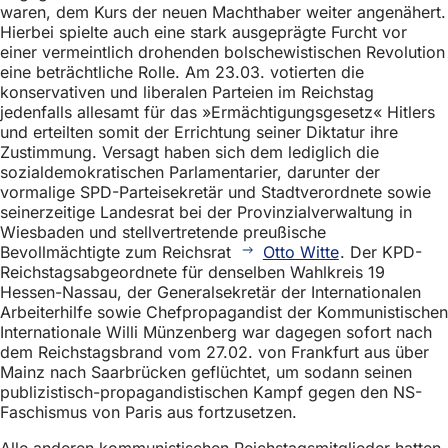
waren, dem Kurs der neuen Machthaber weiter angenähert.
Hierbei spielte auch eine stark ausgeprägte Furcht vor
einer vermeintlich drohenden bolschewistischen Revolution
eine beträchtliche Rolle. Am 23.03. votierten die
konservativen und liberalen Parteien im Reichstag
jedenfalls allesamt für das »Ermächtigungsgesetz« Hitlers
und erteilten somit der Errichtung seiner Diktatur ihre
Zustimmung. Versagt haben sich dem lediglich die
sozialdemokratischen Parlamentarier, darunter der
vormalige SPD-Parteisekretär und Stadtverordnete sowie
seinerzeitige Landesrat bei der Provinzialverwaltung in
Wiesbaden und stellvertretende preußische
Bevollmächtigte zum Reichsrat
Otto Witte
. Der KPD-
Reichstagsabgeordnete für denselben Wahlkreis 19
Hessen-Nassau, der Generalsekretär der Internationalen
Arbeiterhilfe sowie Chefpropagandist der Kommunistischen
Internationale Willi Münzenberg war dagegen sofort nach
dem Reichstagsbrand vom 27.02. von Frankfurt aus über
Mainz nach Saarbrücken geflüchtet, um sodann seinen
publizistisch-propagandistischen Kampf gegen den NS-
Faschismus von Paris aus fortzusetzen.
Alle anderen kommunistischen Reichstagsmitglieder hatten