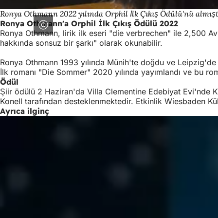
Ronya Othmann 2022 yılında Orphil İlk Çıkış Ödülü'nü almışt
Ronya Othmann'a Orphil İlk Çıkış Ödülü 2022
Ronya Othmann, lirik ilk eseri "die verbrechen" ile 2,500 Av
hakkında sonsuz bir şarkı" olarak okunabilir.
Ronya Othmann 1993 yılında Münih'te doğdu ve Leipzig'de y
İlk romanı "Die Sommer" 2020 yılında yayımlandı ve bu ro
Ödül
Şiir ödülü 2 Haziran'da Villa Clementine Edebiyat Evi'nde Kül
Konell tarafından desteklenmektedir. Etkinlik Wiesbaden Kül
Ayrıca ilginç