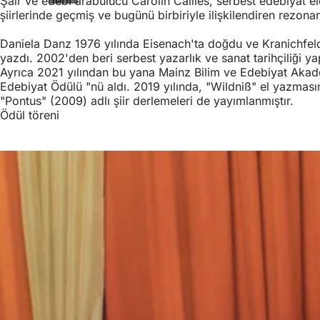
Şair ve edebi arabulucu Carolin Callies, serbest edebiyat 
şiirlerinde geçmiş ve bugünü birbiriyle ilişkilendiren rezona
Daniela Danz 1976 yılında Eisenach'ta doğdu ve Kranichfeld
yazdı. 2002'den beri serbest yazarlık ve sanat tarihçiliği 
Ayrıca 2021 yılından bu yana Mainz Bilim ve Edebiyat Akadem
Edebiyat Ödülü "nü aldı. 2019 yılında, "Wildniß" el yazması
"Pontus" (2009) adlı şiir derlemeleri de yayımlanmıştır.
Ödül töreni