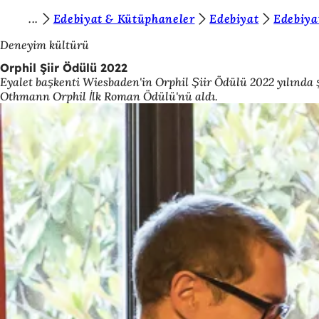
B
Edebiyat & Kütüphaneler
Edebiyat
Edebiyat
İçeriğe atla
u
Deneyim kültürü
r
Orphil Şiir Ödülü 2022
Eyalet başkenti Wiesbaden'in Orphil Şiir Ödülü 2022 yılında şa
a
Othmann Orphil İlk Roman Ödülü'nü aldı.
d
a
s
ı
n
ı
z
: