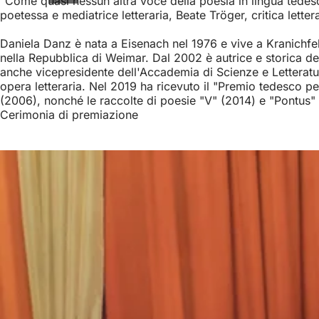
"Come quasi nessun'altra voce della poesia in lingua tedesc
poetessa e mediatrice letteraria, Beate Tröger, critica lett
Daniela Danz è nata a Eisenach nel 1976 e vive a Kranichfeld.
nella Repubblica di Weimar. Dal 2002 è autrice e storica de
anche vicepresidente dell'Accademia di Scienze e Letteratur
opera letteraria. Nel 2019 ha ricevuto il "Premio tedesco pe
(2006), nonché le raccolte di poesie "V" (2014) e "Pontus"
Cerimonia di premiazione