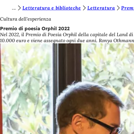
S
Letteratura e biblioteche
Letteratura
Premi
Vai al contenuto
i
Cultura dell'esperienza
e
Premio di poesia Orphil 2022
Nel 2022, il Premio di Poesia Orphil della capitale del Land di
t
10.000 euro e viene assegnato ogni due anni. Ronya Othmann 
e
q
u
i
: