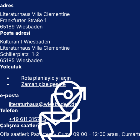
adres
Literaturhaus Villa Clementine
Frankfurter Straße 1
65189 Wiesbaden
Posta adresi
Kulturamt Wiesbaden
Literaturhaus Villa Clementine
Schillerplatz 1-2
65185 Wiesbaden
Yolculuk
Rota planlayıcıyı açın
(
Zaman çizelgesine
(
Y
Y
e
e-posta
e
n
n
i
literaturhaus
wiesbaden
de
i
b
Telefon
b
i
+49 611 315745
i
r
Çalışma saatleri
r
s
Ofis saatleri: Pazartesi - Cuma 09:00 - 12:00 arası, Cumarte
s
e