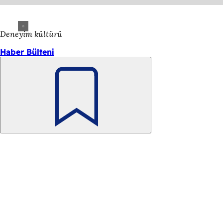
Deneyim kültürü
Haber Bülteni
Unutmayın
Ayak
Hızlı erişim
bölgesi
Tüm hizmetler