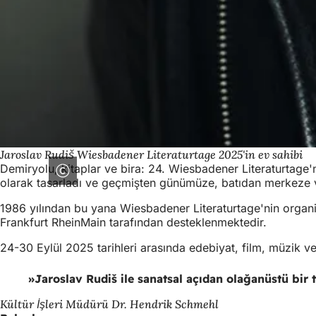
Jaroslav Rudiš Wiesbadener Literaturtage 2025'in ev sahibi
Demiryolu, kitaplar ve bira: 24. Wiesbadener Literaturtage'
olarak tasarladı ve geçmişten günümüze, batıdan merkeze v
1986 yılından bu yana Wiesbadener Literaturtage'nin organizatö
Frankfurt RheinMain tarafından desteklenmektedir.
24-30 Eylül 2025 tarihleri arasında edebiyat, film, müzik ve
Jaroslav Rudiš ile sanatsal açıdan olağanüstü bir 
Kültür İşleri Müdürü Dr. Hendrik Schmehl