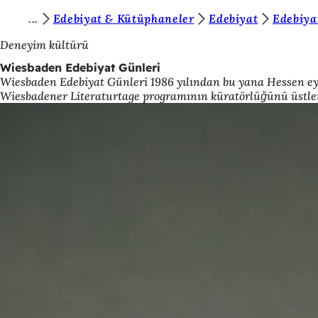
B
Edebiyat & Kütüphaneler
Edebiyat
Edebiyat
İçeriğe atla
u
Deneyim kültürü
r
Wiesbaden Edebiyat Günleri
Wiesbaden Edebiyat Günleri 1986 yılından bu yana Hessen eyal
a
Wiesbadener Literaturtage programının küratörlüğünü üstle
d
a
s
ı
n
ı
z
: