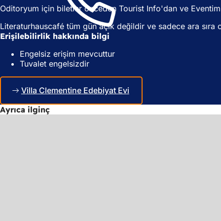
e
k
Oditoryum için biletler önceden Tourist Info'dan ve Eventim 
k
m
m
e
Literaturhauscafé tüm gün açık değildir ve sadece ara sıra ok
e
d
Erişilebilirlik hakkında bilgi
d
e
e
a
Engelsiz erişim mevcuttur
a
ç
Tuvalet engelsizdir
ç
ı
ı
l
l
ı
Villa Clementine Edebiyat Evi
ı
r
r
)
Ayrıca ilginç
)