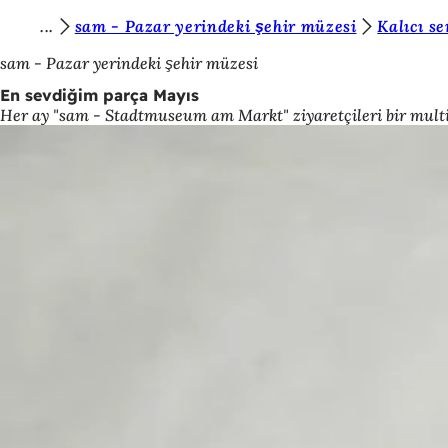
B
sam - Pazar yerindeki şehir müzesi
Kalıcı se
İçeriğe atla
u
sam - Pazar yerindeki şehir müzesi
r
En sevdiğim parça Mayıs
Her ay "sam - Stadtmuseum am Markt" ziyaretçileri bir multi
a
d
a
s
ı
n
ı
z
: