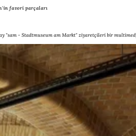
'in favori parçaları
er ay "sam - Stadtmuseum am Markt" ziyaretçileri bir multime