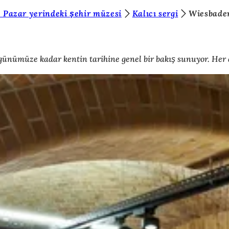
 Pazar yerindeki şehir müzesi
Kalıcı sergi
Wiesbaden
en günümüze kadar kentin tarihine genel bir bakış sunuyor. H