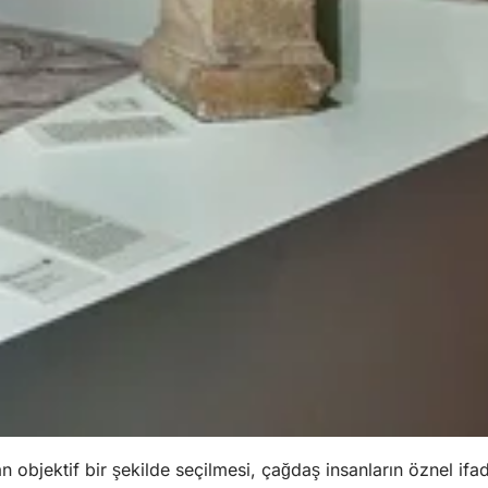
n objektif bir şekilde seçilmesi, çağdaş insanların öznel ifad