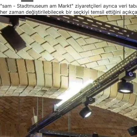
"sam - Stadtmuseum am Markt" ziyaretçileri ayrıca veri taban
her zaman değiştirilebilecek bir seçkiyi temsil ettiğini açık