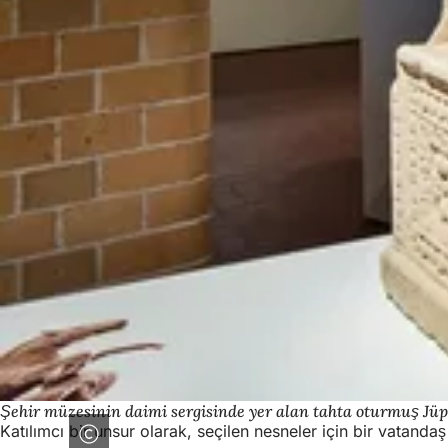
Şehir müzesinin daimi sergisinde yer alan tahta oturmuş Jüpi
Katılımcı bir unsur olarak, seçilen nesneler için bir vatanda