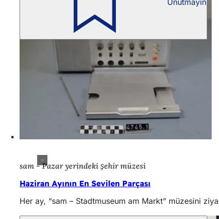
Unutmayın
sam - Pazar yerindeki şehir müzesi
Haziran Ayının En Sevilen Parçası
Her ay, “sam – Stadtmuseum am Markt” müzesini ziyare