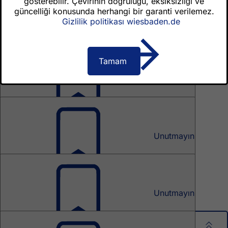
gösterebilir. Çevirinin doğruluğu, eksiksizliği ve
e-posta
güncelliği konusunda herhangi bir garanti verilemez.
Gizlilik politikası wiesbaden.de
konzeptverfahren@wiesbaden.de
Tamam
Konzeptverfahren
Unutmayın
Aktuelle Konzeptverfahren
Konzeptverfahren
Unutmayın
Ablauf eines Konzeptverfahrens
Wohnen und Bauen
Unutmayın
Konzeptverfahren
Paylaşım sayfası