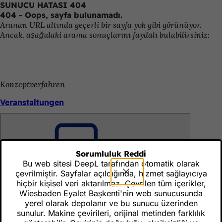
SUNUCU HATASI 404
İçeriğe atla
404 - Oops, sayfa bulunamadı.
Aranan URL altında geçerli bir sayfa yok gibi görünüyor.
Ancak, aşağıdaki arama sonuçlarını faydalı bulabilirsiniz:
Konzeptverfahren
Veranstaltungen
Stadtplanungsamt
Unutmayın
Sorumluluk Reddi
Geschäftsstelle Konzeptverfahren Bauen und Wohnen
Bu web sitesi DeepL tarafından otomatik olarak
çevrilmiştir. Sayfalar açıldığında, hizmet sağlayıcıya
hiçbir kişisel veri aktarılmaz. Çevrilen tüm içerikler,
Telefon
Wiesbaden Eyalet Başkenti'nin web sunucusunda
0611 316471
yerel olarak depolanır ve bu sunucu üzerinden
sunulur. Makine çevirileri, orijinal metinden farklılık