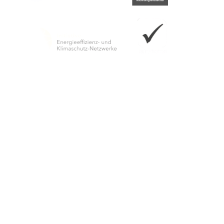
Yayıncı
Wiesbaden Congress & Marketing GmbH
P.O. Kutu 3840
65028 Wiesbaden
Konum Jagdschloss Platte
B417 üzerinde
65195 Wiesbaden
Telefon: +49 (0)611 1729-291
E-posta:
jagdschloss-platte
wicm
de