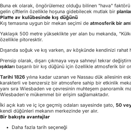
Buna ek olarak, öngörülemez olduğu bilinen "hava" faktörü 
gelin çiftlerin özellikle hoşuna gidebilecek mutlak bir
planla
Platte av kulübesinde kış düğünü
Kış temasına uygun bir mekan seçimi de
atmosferik bir am
Yaklaşık 500 metre yükseklikte yer alan bu mekanda, "Külked
özellikle pitoresktir.
Dışarıda soğuk ve kış varken, av köşkünde kendinizi rahat hi
Prensip olarak, dışarı çıkmaya veya sahneyi tekrar değiştir
ışıkları
başarılı bir kış düğünü için özellikle atmosferik bir or
Tarihi 1826
yılına kadar uzanan ve Nassau dük ailesinin es
karakterli ve benzersiz bir atmosfere sahip bir etkinlik meka
yanı sıra Wiesbaden ve çevresinin muhteşem panoramik manza
Wiesbaden'e mükemmel bir erişim sağlamaktadır.
İki açık katı ve iç içe geçmiş odaları sayesinde şato,
50 vey
kendi düğünleri mekanın merkezinde yer alır.
Bir bakışta avantajlar
Daha fazla tarih seçeneği