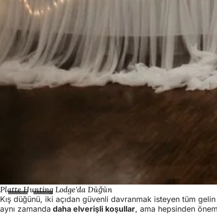
Platte Hunting Lodge'da Düğün
Kış düğünü, iki açıdan güvenli davranmak isteyen tüm gelin çi
aynı zamanda
daha elverişli koşullar
, ama hepsinden önem