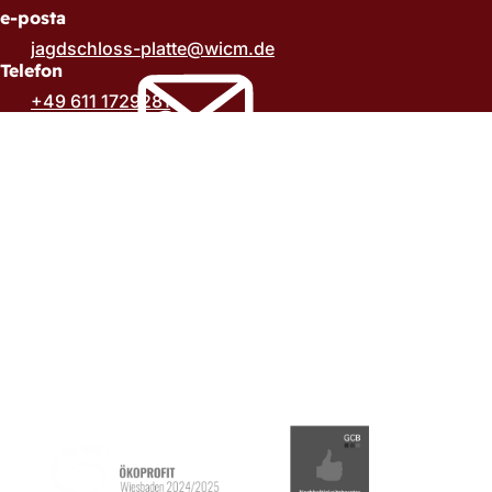
e-posta
jagdschloss-platte
wicm
de
Telefon
+49 611 1729281
Ayak
bölgesi