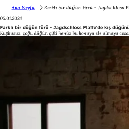
B
Ana Sayfa
Farklı bir düğün türü - Jagdschloss 
İçeriğe atla
u
05.01.2024
r
Farklı bir düğün türü - Jagdschloss Platte'de kış düğün
Kuşkusuz, çoğu düğün çifti henüz bu konuyu ele almaya cesare
a
d
a
s
ı
n
ı
z
: