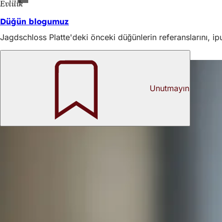
Evlilik
Düğün blogumuz
Jagdschloss Platte'deki önceki düğünlerin referanslarını, ipu
Sizin için buradayız
Unutmayın