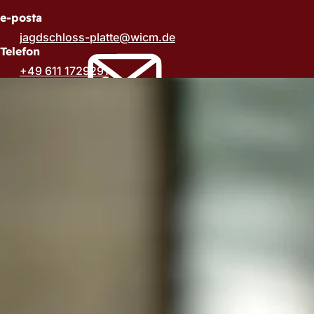
e-posta
jagdschloss-platte
wicm
de
Telefon
+49 611 1729291