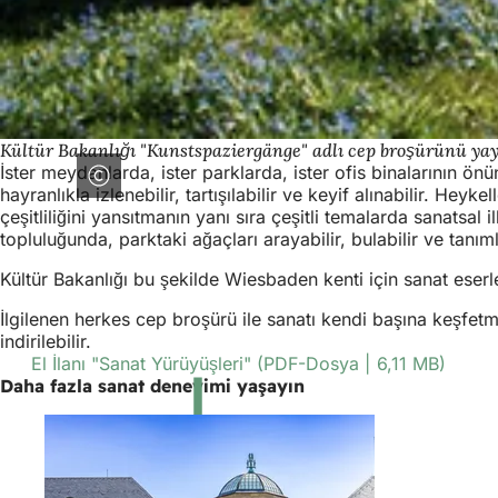
Kültür Bakanlığı "Kunstspaziergänge" adlı cep broşürünü yay
İster meydanlarda, ister parklarda, ister ofis binalarının 
hayranlıkla izlenebilir, tartışılabilir ve keyif alınabilir. He
çeşitliliğini yansıtmanın yanı sıra çeşitli temalarda sanatsa
topluluğunda, parktaki ağaçları arayabilir, bulabilir ve tanıml
Kültür Bakanlığı bu şekilde Wiesbaden kenti için sanat eserle
İlgilenen herkes cep broşürü ile sanatı kendi başına keşfetm
indirilebilir.
El İlanı "Sanat Yürüyüşleri"
PDF
-Dosya
6,11 MB
Daha fazla sanat deneyimi yaşayın