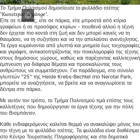
Το Τμήμα Πολιτισμού δημοσίευσε το φυλλάδιο τσέπης
"Kunstspaziergänge".
Είτε σε πλατείες, είτε σε πάρκα, είτε μπροστά από κτίρια
γραφείων ή σε προσόψεις κτιρίων - πουθενά αλλού η τέχνη
δεν έρχεται πιο κοντά στη ζωή και δεν μπορεί κανείς να τη
θαυμάσει, να τη συζητήσει και να την απολαύσει ανενόχλητος.
Τα έργα κυμαίνονται από γλυπτά και μνημεία έως τοιχογραφίες
και γκράφιτι, αντικατοπτρίζοντας την ποικιλομορφία της τέχνης
στους δημόσιους χώρους, καθώς και παρέχοντας καλλιτεχνική
έμπνευση για διάφορα θέματα και προσκαλώντας τους
ανθρώπους να συμμετάσχουν. Για παράδειγμα, στο σύνολο
γλυπτών "25" της Heide Krebs-Bechtel στο Nerotal Park,
μπορείτε να αναζητήσετε, να βρείτε και να αναγνωρίσετε τα
δέντρα στο πάρκο.
Με αυτόν τον τρόπο, το Τμήμα Πολιτισμού τιμά επίσης τους
καλλιτέχνες που δημιούργησαν τα έργα τέχνης για την πόλη
του Βισμπάντεν.
Κάθε ενδιαφερόμενος καλείται θερμά να ανακαλύψει μόνος του
την τέχνη με το φυλλάδιο τσέπης. Τα φυλλάδια είναι διαθέσιμα
στο Κέντρο Τουριστικής Πληροφόρησης και στα δημοτικά