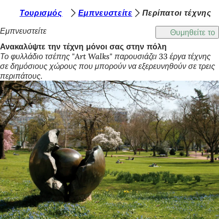
Β
Τουρισμός
Εμπνευστείτε
Περίπατοι τέχνης
Μετάβαση στο περιεχόμενο
ρ
Εμπνευστείτε
Θυμηθείτε το
ί
Ανακαλύψτε την τέχνη μόνοι σας στην πόλη
Το φυλλάδιο τσέπης "Art Walks" παρουσιάζει 33 έργα τέχνης
σ
σε δημόσιους χώρους που μπορούν να εξερευνηθούν σε τρεις
κ
περιπάτους.
ε
σ
τ
ε
ε
δ
ώ
: