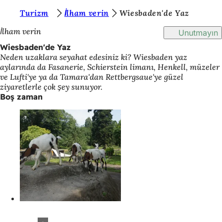
B
Turizm
İlham verin
Wiesbaden'de Yaz
İçeriğe atla
u
İlham verin
Unutmayın
r
Wiesbaden'de Yaz
Neden uzaklara seyahat edesiniz ki? Wiesbaden yaz
a
aylarında da Fasanerie, Schierstein limanı, Henkell, müzeler
d
ve Lufti'ye ya da Tamara'dan Rettbergsaue'ye güzel
ziyaretlerle çok şey sunuyor.
a
Boş zaman
s
ı
n
ı
z
: