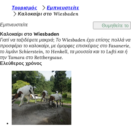
Β
Τουρισμός
Εμπνευστείτε
Μετάβαση στο περιεχόμενο
Καλοκαίρι στο Wiesbaden
ρ
Εμπνευστείτε
Θυμηθείτε το
ί
Καλοκαίρι στο Wiesbaden
σ
Γιατί να ταξιδέψετε μακριά; Το Wiesbaden έχει επίσης πολλά να
κ
προσφέρει το καλοκαίρι, με όμορφες επισκέψεις στο Fasanerie,
το λιμάνι Schierstein, το Henkell, τα μουσεία και το Lufti και ή
ε
την Tamara στο Rettbergsaue.
σ
Ελεύθερος χρόνος
τ
ε
ε
δ
ώ
: