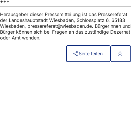
+++
Herausgeber dieser Pressemitteilung ist das Pressereferat
der Landeshauptstadt Wiesbaden, Schlossplatz 6, 65183
Wiesbaden,
pressereferat
wiesbaden
de
. Bürgerinnen und
Bürger können sich bei Fragen an das zuständige Dezernat
oder Amt wenden.
Seite teilen
Fußbereich
Hızlı erişim
Tüm hizmetler
Etkinlik takvimi
Vatandaşlık ofisi
Web sitesi hakkında geri bildirim
Yasal konular
Veri koruma ayarları