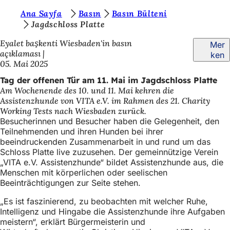
S
Ana Sayfa
Basın
Basın Bülteni
Inhalt anspringen
Jagdschloss Platte
i
Eyalet başkenti Wiesbaden'in basın
Mer
e
açıklaması
ken
b
05. Mai 2025
e
Tag der offenen Tür am 11. Mai im Jagdschloss Platte
Am Wochenende des 10. und 11. Mai kehren die
f
Assistenzhunde von VITA e.V. im Rahmen des 21. Charity
i
Working Tests nach Wiesbaden zurück.
Besucherinnen und Besucher haben die Gelegenheit, den
n
Teilnehmenden und ihren Hunden bei ihrer
d
beeindruckenden Zusammenarbeit in und rund um das
Schloss Platte live zuzusehen. Der gemeinnützige Verein
e
„VITA e.V. Assistenzhunde“ bildet Assistenzhunde aus, die
Menschen mit körperlichen oder seelischen
n
Beeinträchtigungen zur Seite stehen.
s
„Es ist faszinierend, zu beobachten mit welcher Ruhe,
i
Intelligenz und Hingabe die Assistenzhunde ihre Aufgaben
c
meistern“, erklärt Bürgermeisterin und