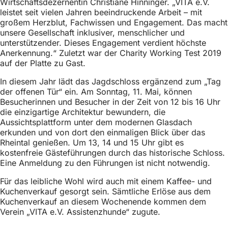
Wirtschaftsdezernentin Christiane Hinninger. „VITA e.V.
h
leistet seit vielen Jahren beeindruckende Arbeit – mit
h
großem Herzblut, Fachwissen und Engagement. Das macht
unsere Gesellschaft inklusiver, menschlicher und
i
unterstützender. Dieses Engagement verdient höchste
Anerkennung.“ Zuletzt war der Charity Working Test 2019
e
auf der Platte zu Gast.
r
In diesem Jahr lädt das Jagdschloss ergänzend zum „Tag
:
der offenen Tür“ ein. Am Sonntag, 11. Mai, können
Besucherinnen und Besucher in der Zeit von 12 bis 16 Uhr
die einzigartige Architektur bewundern, die
Aussichtsplattform unter dem modernen Glasdach
erkunden und von dort den einmaligen Blick über das
Rheintal genießen. Um 13, 14 und 15 Uhr gibt es
kostenfreie Gästeführungen durch das historische Schloss.
Eine Anmeldung zu den Führungen ist nicht notwendig.
Für das leibliche Wohl wird auch mit einem Kaffee- und
Kuchenverkauf gesorgt sein. Sämtliche Erlöse aus dem
Kuchenverkauf an diesem Wochenende kommen dem
Verein „VITA e.V. Assistenzhunde“ zugute.