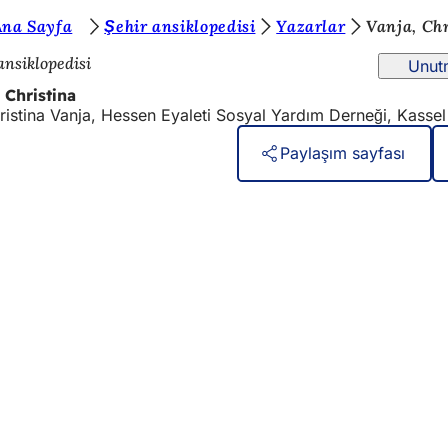
Ana Sayfa
Şehir ansiklopedisi
Yazarlar
Vanja, Chr
ansiklopedisi
Unut
 Christina
ristina Vanja, Hessen Eyaleti Sosyal Yardım Derneği, Kassel
Paylaşım sayfası
izmetler
lik takvimi
daşlık ofisi
itesi hakkında geri bildirim
koruma ayarları
nım Koşulları