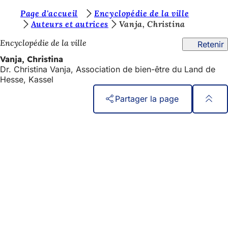
V
Page d'accueil
Encyclopédie de la ville
Accéder au contenu
Auteurs et autrices
Vanja, Christina
o
Encyclopédie de la ville
Retenir
u
Vanja, Christina
s
Dr. Christina Vanja, Association de bien-être du Land de
ê
Hesse, Kassel
t
Partager la page
e
Pied
Accès rapide
s
de
Tous les services
i
Calendrier des manifestations
page
c
Bureau des citoyens
Commentaires sur le site web
i
:
Mentions légales
Paramètres de confidentialité