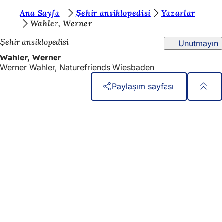
B
Ana Sayfa
Şehir ansiklopedisi
Yazarlar
İçeriğe atla
Wahler, Werner
u
Şehir ansiklopedisi
Unutmayın
r
Wahler, Werner
a
Werner Wahler, Naturefriends Wiesbaden
d
Paylaşım sayfası
a
s
Ayak
Hızlı erişim
bölgesi
ı
Tüm hizmetler
Etkinlik takvimi
n
Vatandaşlık ofisi
ı
Web sitesi hakkında geri bildirim
z
:
Yasal konular
Veri koruma ayarları
Kullanım Koşulları