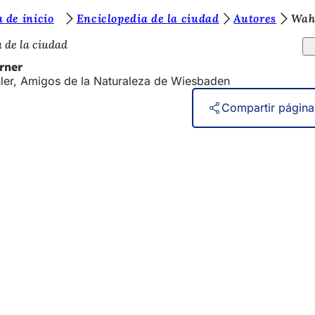
 de inicio
Enciclopedia de la ciudad
Autores
Wah
 de la ciudad
rner
er, Amigos de la Naturaleza de Wiesbaden
Compartir página
vicios
e actos
ciudadano
sobre el sitio web
n de la protección de datos
de uso