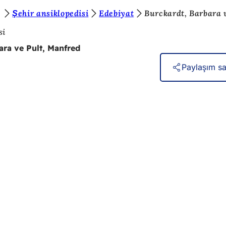
Şehir ansiklopedisi
Edebiyat
Burckardt, Barbara 
si
ara ve Pult, Manfred
Paylaşım sa
izmetler
lik takvimi
daşlık ofisi
itesi hakkında geri bildirim
koruma ayarları
nım Koşulları
ebilirlik Bildirgesi