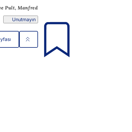
ve Pult, Manfred
Unutmayın
yfası