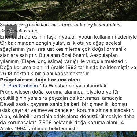
Sommerberg doğa koruma alanının kuzey kesimindeki
Erlenbach vadisi.
Erlenbach deresinin taşkın yatağı, yoğun kullanım nedeniyle
tür bakımından zengin yulaf, ıslık otu ve ağaç acelesi
ağaçlarının yanı sıra üst kesimlerde çok doğal ormanlık
alanlara sahiptir. Bu alanın özel önemi, Aesculapian
yılanının (Elape longissima) varlığı ile vurgulanmaktadır.
Doğa koruma alanı 11 Aralık 1992 tarihinde belirlenmiştir ve
26.18 hektarlık bir alanı kapsamaktadır.
Prügelwiesen doğa koruma alanı
Breckenheim
'da Wiesbaden yakınlarındaki
Prügelwiesen doğa koruma alanında, biyotop ve tür
çeşitliliğinin yanı sıra peyzajın da korunması amacıyla
Davall sazlık çayırına sahip kalkerli bir çimenlik, komşu
ıslak çayırlar ve meyve bahçeleri koruma altına alınacaktır.
Alan, ekilebilir arazinin otlak alana dönüştürülmesiyle daha
da korunacaktır. 7.909 hektarlık doğa koruma alanı 14
Aralık 1994 tarihinde belirlenmiştir.