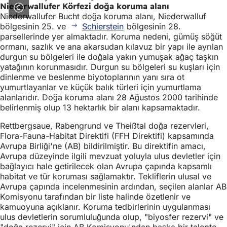
Niederwallufer Körfezi doğa koruma alanı
Niederwallufer Bucht doğa koruma alanı, Niederwalluf
bölgesinin 25. ve
Schierstein
bölgesinin 28.
parsellerinde yer almaktadır. Koruma nedeni, gümüş söğüt
ormanı, sazlık ve ana akarsudan kılavuz bir yapı ile ayrılan
durgun su bölgeleri ile doğala yakın yumuşak ağaç taşkın
yatağının korunmasıdır. Durgun su bölgeleri su kuşları için
dinlenme ve beslenme biyotoplarının yanı sıra ot
yumurtlayanlar ve küçük balık türleri için yumurtlama
alanlarıdır. Doğa koruma alanı 28 Ağustos 2000 tarihinde
belirlenmiş olup 13 hektarlık bir alanı kapsamaktadır.
Rettbergsaue, Rabengrund ve Theißtal doğa rezervleri,
Flora-Fauna-Habitat Direktifi (FFH Direktifi) kapsamında
Avrupa Birliği'ne (AB) bildirilmiştir. Bu direktifin amacı,
Avrupa düzeyinde ilgili mevzuat yoluyla ulus devletler için
bağlayıcı hale getirilecek olan Avrupa çapında kapsamlı
habitat ve tür koruması sağlamaktır. Tekliflerin ulusal ve
Avrupa çapında incelenmesinin ardından, seçilen alanlar AB
Komisyonu tarafından bir liste halinde özetlenir ve
kamuoyuna açıklanır. Koruma tedbirlerinin uygulanması
ulus devletlerin sorumluluğunda olup, "biyosfer rezervi" ve
"doğa rezervi" için AB Komisyonu'ndan başka bir talepte