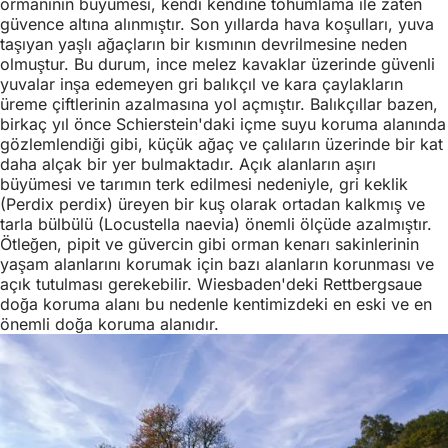
ormanının büyümesi, kendi kendine tohumlama ile zaten
güvence altına alınmıştır. Son yıllarda hava koşulları, yuva
taşıyan yaşlı ağaçların bir kısmının devrilmesine neden
olmuştur. Bu durum, ince melez kavaklar üzerinde güvenli
yuvalar inşa edemeyen gri balıkçıl ve kara çaylakların
üreme çiftlerinin azalmasına yol açmıştır. Balıkçıllar bazen,
birkaç yıl önce Schierstein'daki içme suyu koruma alanında
gözlemlendiği gibi, küçük ağaç ve çalıların üzerinde bir kat
daha alçak bir yer bulmaktadır. Açık alanların aşırı
büyümesi ve tarımın terk edilmesi nedeniyle, gri keklik
(Perdix perdix) üreyen bir kuş olarak ortadan kalkmış ve
tarla bülbülü (Locustella naevia) önemli ölçüde azalmıştır.
Ötleğen, pipit ve güvercin gibi orman kenarı sakinlerinin
yaşam alanlarını korumak için bazı alanların korunması ve
açık tutulması gerekebilir. Wiesbaden'deki Rettbergsaue
doğa koruma alanı bu nedenle kentimizdeki en eski ve en
önemli doğa koruma alanıdır.