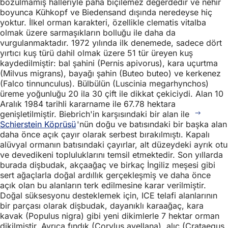
bozulmamış halleriyle paha biçilemez değerdedir ve nehir
boyunca Kühkopf ve Biedensand dışında neredeyse hiç
yoktur. İlkel orman karakteri, özellikle clematis vitalba
olmak üzere sarmaşıkların bolluğu ile daha da
vurgulanmaktadır. 1972 yılında ilk denemede, sadece dört
yırtıcı kuş türü dahil olmak üzere 51 tür üreyen kuş
kaydedilmiştir: bal şahini (Pernis apivorus), kara uçurtma
(Milvus migrans), bayağı şahin (Buteo buteo) ve kerkenez
(Falco tinnunculus). Bülbülün (Luscinia megarhynchos)
üreme yoğunluğu 20 ila 30 çift ile dikkat çekiciydi. Alan 10
Aralık 1984 tarihli kararname ile 67.78 hektara
genişletilmiştir. Biebrich'in karşısındaki bir alan ile
Schierstein Köprüsü
'nün doğu ve batısındaki bir başka alan
daha önce açık çayır olarak serbest bırakılmıştı. Kapalı
alüvyal ormanın batısındaki çayırlar, alt düzeydeki ayrık otu
ve devedikeni topluluklarını temsil etmektedir. Son yıllarda
burada dişbudak, akçaağaç ve birkaç İngiliz meşesi gibi
sert ağaçlarla doğal ardıllık gerçekleşmiş ve daha önce
açık olan bu alanların terk edilmesine karar verilmiştir.
Doğal süksesyonu desteklemek için, ICE telafi alanlarının
bir parçası olarak dişbudak, dayanıklı karaağaç, kara
kavak (Populus nigra) gibi yeni dikimlerle 7 hektar orman
dikilmiştir, Ayrıca fındık (Corylus avellana), alıç (Crataegus