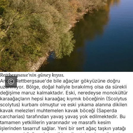
Rettbergsaue'nin güney kıyısı.
Ancak Rettbergsaue'de bile ağaçlar gökyüzüne doğru
uzanmıyor. Bölge, doğal haliyle bırakılmış olsa da sürekli
değişime maruz kalmaktadır. Eski, neredeyse monokültür
karaağaçların hepsi karaağaç kıymık böceğinin (Scolytus
scolytus) kurbanı olmuştur ve eski yıkama alanına dikilen
kavak melezleri muhtemelen kavak böceği (Saperda
carcharias) tarafından yavaş yavaş yok edilmektedir. Bu
tamamen yetkililerin yararınadır ve masraflı kesim
işlerinden tasarruf sağlar. Yeni bir sert ağaç taşkın yatağı