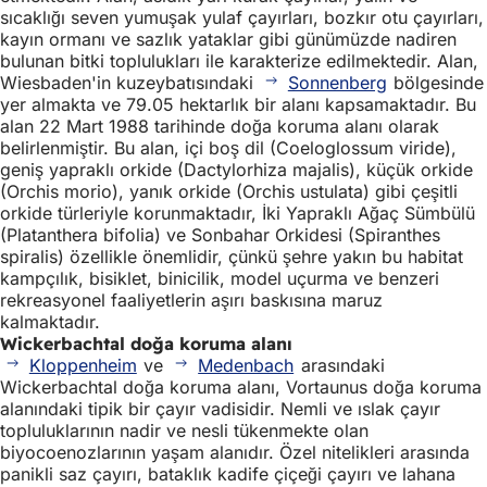
sıcaklığı seven yumuşak yulaf çayırları, bozkır otu çayırları,
kayın ormanı ve sazlık yataklar gibi günümüzde nadiren
bulunan bitki toplulukları ile karakterize edilmektedir. Alan,
Wiesbaden'in kuzeybatısındaki
Sonnenberg
bölgesinde
yer almakta ve 79.05 hektarlık bir alanı kapsamaktadır. Bu
alan 22 Mart 1988 tarihinde doğa koruma alanı olarak
belirlenmiştir. Bu alan, içi boş dil (Coeloglossum viride),
geniş yapraklı orkide (Dactylorhiza majalis), küçük orkide
(Orchis morio), yanık orkide (Orchis ustulata) gibi çeşitli
orkide türleriyle korunmaktadır, İki Yapraklı Ağaç Sümbülü
(Platanthera bifolia) ve Sonbahar Orkidesi (Spiranthes
spiralis) özellikle önemlidir, çünkü şehre yakın bu habitat
kampçılık, bisiklet, binicilik, model uçurma ve benzeri
rekreasyonel faaliyetlerin aşırı baskısına maruz
kalmaktadır.
Wickerbachtal doğa koruma alanı
Kloppenheim
ve
Medenbach
arasındaki
Wickerbachtal doğa koruma alanı, Vortaunus doğa koruma
alanındaki tipik bir çayır vadisidir. Nemli ve ıslak çayır
topluluklarının nadir ve nesli tükenmekte olan
biyocoenozlarının yaşam alanıdır. Özel nitelikleri arasında
panikli saz çayırı, bataklık kadife çiçeği çayırı ve lahana