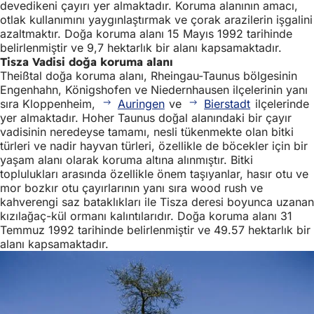
devedikeni çayırı yer almaktadır. Koruma alanının amacı,
otlak kullanımını yaygınlaştırmak ve çorak arazilerin işgalini
azaltmaktır. Doğa koruma alanı 15 Mayıs 1992 tarihinde
belirlenmiştir ve 9,7 hektarlık bir alanı kapsamaktadır.
Tisza Vadisi doğa koruma alanı
Theißtal doğa koruma alanı, Rheingau-Taunus bölgesinin
Engenhahn, Königshofen ve Niedernhausen ilçelerinin yanı
sıra Kloppenheim,
Auringen
ve
Bierstadt
ilçelerinde
yer almaktadır. Hoher Taunus doğal alanındaki bir çayır
vadisinin neredeyse tamamı, nesli tükenmekte olan bitki
türleri ve nadir hayvan türleri, özellikle de böcekler için bir
yaşam alanı olarak koruma altına alınmıştır. Bitki
toplulukları arasında özellikle önem taşıyanlar, hasır otu ve
mor bozkır otu çayırlarının yanı sıra wood rush ve
kahverengi saz bataklıkları ile Tisza deresi boyunca uzanan
kızılağaç-kül ormanı kalıntılarıdır. Doğa koruma alanı 31
Temmuz 1992 tarihinde belirlenmiştir ve 49.57 hektarlık bir
alanı kapsamaktadır.