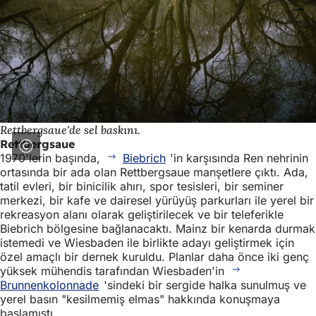
Rettbergsaue'de sel baskını.
Rettbergsaue
1970'lerin başında,
Biebrich
'in karşısında Ren nehrinin
ortasında bir ada olan Rettbergsaue manşetlere çıktı. Ada,
tatil evleri, bir binicilik ahırı, spor tesisleri, bir seminer
merkezi, bir kafe ve dairesel yürüyüş parkurları ile yerel bir
rekreasyon alanı olarak geliştirilecek ve bir teleferikle
Biebrich bölgesine bağlanacaktı. Mainz bir kenarda durmak
istemedi ve Wiesbaden ile birlikte adayı geliştirmek için
özel amaçlı bir dernek kuruldu. Planlar daha önce iki genç
yüksek mühendis tarafından Wiesbaden'in
Brunnenkolonnade
'sindeki bir sergide halka sunulmuş ve
yerel basın "kesilmemiş elmas" hakkında konuşmaya
başlamıştı.