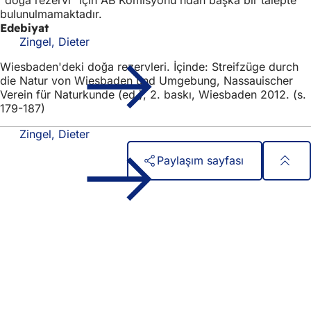
bulunulmamaktadır.
Edebiyat
Zingel, Dieter
Wiesbaden'deki doğa rezervleri. İçinde: Streifzüge durch
die Natur von Wiesbaden und Umgebung, Nassauischer
Verein für Naturkunde (ed.), 2. baskı, Wiesbaden 2012. (s.
179-187)
Zingel, Dieter
Paylaşım sayfası
Ayak
Hızlı erişim
bölgesi
Tüm hizmetler
Etkinlik takvimi
Vatandaşlık ofisi
Web sitesi hakkında geri bildirim
Yasal konular