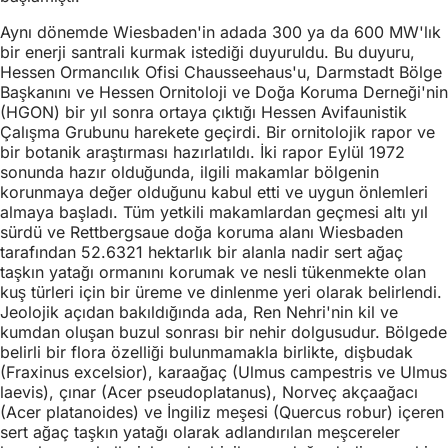
Aynı dönemde Wiesbaden'in adada 300 ya da 600 MW'lık
bir enerji santrali kurmak istediği duyuruldu. Bu duyuru,
Hessen Ormancılık Ofisi Chausseehaus'u, Darmstadt Bölge
Başkanını ve Hessen Ornitoloji ve Doğa Koruma Derneği'nin
(HGON) bir yıl sonra ortaya çıktığı Hessen Avifaunistik
Çalışma Grubunu harekete geçirdi. Bir ornitolojik rapor ve
bir botanik araştırması hazırlatıldı. İki rapor Eylül 1972
sonunda hazır olduğunda, ilgili makamlar bölgenin
korunmaya değer olduğunu kabul etti ve uygun önlemleri
almaya başladı. Tüm yetkili makamlardan geçmesi altı yıl
sürdü ve Rettbergsaue doğa koruma alanı Wiesbaden
tarafından 52.6321 hektarlık bir alanla nadir sert ağaç
taşkın yatağı ormanını korumak ve nesli tükenmekte olan
kuş türleri için bir üreme ve dinlenme yeri olarak belirlendi.
Jeolojik açıdan bakıldığında ada, Ren Nehri'nin kil ve
kumdan oluşan buzul sonrası bir nehir dolgusudur. Bölgede
belirli bir flora özelliği bulunmamakla birlikte, dişbudak
(Fraxinus excelsior), karaağaç (Ulmus campestris ve Ulmus
laevis), çınar (Acer pseudoplatanus), Norveç akçaağacı
(Acer platanoides) ve İngiliz meşesi (Quercus robur) içeren
sert ağaç taşkın yatağı olarak adlandırılan meşcereler