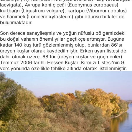
laevigata), Avrupa koni çiçeği (Euonymus europaeus),
kurtbağrı (Ligustrum vulgare), kartopu (Viburnum opulus)
ve hanımeli (Lonicera xylosteum) gibi odunsu bitkiler de
bulunmaktadır.
Son derece sanayileşmiş ve yoğun nüfuslu bölgemizdeki
bu doğal vahanın önemi yıllar geçtikçe artmıştır. Bugüne
kadar 140 kuş türü gözlemlenmiş olup, bunlardan 86'sı
üreyen kuşlar olarak kaydedilmiştir. Erken uyarı listesi de
dahil olmak üzere, 68 tür (üreyen kuşlar ve göçmenler)
Temmuz 2006 tarihli Hessen Kuşları Kırmızı Listesi'nin 9.
versiyonunda özellikle tehlike altında olarak listelenmiştir.