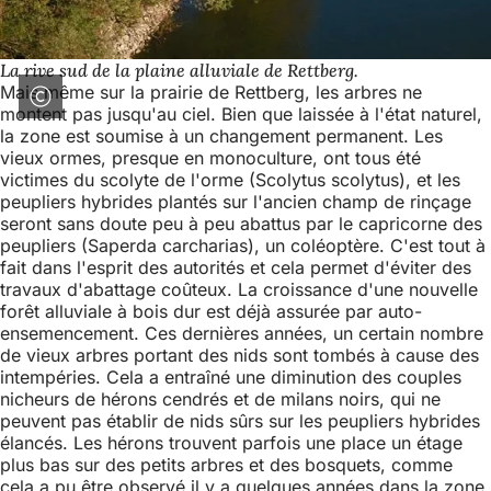
La rive sud de la plaine alluviale de Rettberg.
Mais même sur la prairie de Rettberg, les arbres ne
montent pas jusqu'au ciel. Bien que laissée à l'état naturel,
la zone est soumise à un changement permanent. Les
vieux ormes, presque en monoculture, ont tous été
victimes du scolyte de l'orme (Scolytus scolytus), et les
peupliers hybrides plantés sur l'ancien champ de rinçage
seront sans doute peu à peu abattus par le capricorne des
peupliers (Saperda carcharias), un coléoptère. C'est tout à
fait dans l'esprit des autorités et cela permet d'éviter des
travaux d'abattage coûteux. La croissance d'une nouvelle
forêt alluviale à bois dur est déjà assurée par auto-
ensemencement. Ces dernières années, un certain nombre
de vieux arbres portant des nids sont tombés à cause des
intempéries. Cela a entraîné une diminution des couples
nicheurs de hérons cendrés et de milans noirs, qui ne
peuvent pas établir de nids sûrs sur les peupliers hybrides
élancés. Les hérons trouvent parfois une place un étage
plus bas sur des petits arbres et des bosquets, comme
cela a pu être observé il y a quelques années dans la zone