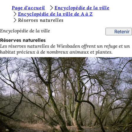
V
Page d'accueil
Encyclopédie de la ville
Accéder au contenu
Encyclopédie de la ville de A à Z
o
Réserves naturelles
u
Encyclopédie de la ville
Retenir
s
Réserves naturelles
ê
Les réserves naturelles de Wiesbaden offrent un refuge et un
habitat précieux à de nombreux animaux et plantes.
t
e
s
i
c
i
: