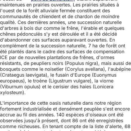
maintenues en prairies ouvertes. Les prairies situées à
l'ouest de la forêt alluviale fermée constituent des
communautés de chiendent et de chardon de moindre
qualité. Ces dernières années, une succession naturelle
d'arbres à bois dur comme le frêne, l'érable et quelques
chênes pédonculés s'y est déroulée et il a été décidé
d'abandonner ces surfaces auparavant ouvertes. En
complément de la succession naturelle, 7 ha de forêt ont
été plantés dans le cadre des surfaces de compensation
ICE par de nouvelles plantations de frênes, d'ormes
résistants, de peupliers noirs (Populus nigra), mais aussi de
bosquets comme le noisetier (Corylus avellana), l'aubépine
(Crataegus laevigata), le fusain d'Europe (Euonymus
europaeus), le troène (Ligustrum vulgare), la viorne
(Viburnum opulus) et le cerisier des haies (Lonicera
xylosteum).
L'importance de cette oasis naturelle dans notre région
fortement industrialisée et densément peuplée s'est encore
accrue au fil des années. 140 espèces d'oiseaux ont été
observées jusqu'à présent, dont 86 ont été enregistrées
comme nicheuses. En tenant compte de la liste d'alerte, 68