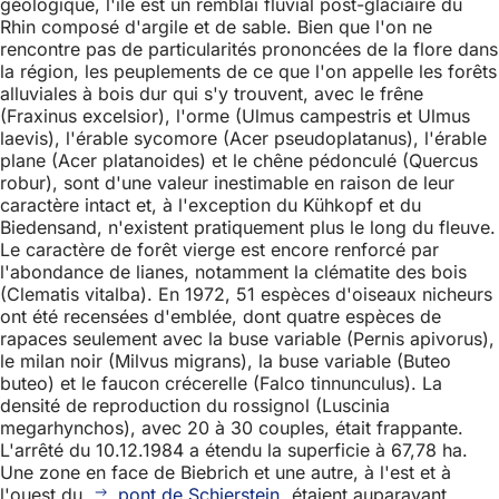
géologique, l'île est un remblai fluvial post-glaciaire du
Rhin composé d'argile et de sable. Bien que l'on ne
rencontre pas de particularités prononcées de la flore dans
la région, les peuplements de ce que l'on appelle les forêts
alluviales à bois dur qui s'y trouvent, avec le frêne
(Fraxinus excelsior), l'orme (Ulmus campestris et Ulmus
laevis), l'érable sycomore (Acer pseudoplatanus), l'érable
plane (Acer platanoides) et le chêne pédonculé (Quercus
robur), sont d'une valeur inestimable en raison de leur
caractère intact et, à l'exception du Kühkopf et du
Biedensand, n'existent pratiquement plus le long du fleuve.
Le caractère de forêt vierge est encore renforcé par
l'abondance de lianes, notamment la clématite des bois
(Clematis vitalba). En 1972, 51 espèces d'oiseaux nicheurs
ont été recensées d'emblée, dont quatre espèces de
rapaces seulement avec la buse variable (Pernis apivorus),
le milan noir (Milvus migrans), la buse variable (Buteo
buteo) et le faucon crécerelle (Falco tinnunculus). La
densité de reproduction du rossignol (Luscinia
megarhynchos), avec 20 à 30 couples, était frappante.
L'arrêté du 10.12.1984 a étendu la superficie à 67,78 ha.
Une zone en face de Biebrich et une autre, à l'est et à
l'ouest du
pont de Schierstein
, étaient auparavant